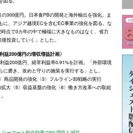
を図る。
倍の300億円。日本食PBの開発と海外輸出を強化。ま
もに、アジア越境ECを含むEC事業の強化を図る。な
現時点で3カ年の中で極端に大きなものはなく、省力
前後投資していく」とした。
常利益200億円の増収増益計画〉
経常利益200億円、経常利益率0.91%を計画。「外部環境
らに磨き、攻めと守りの施策を実行する」とし、
2〉商品開発の強化〈3〉フルライン卸戦略の実行
の拡大〈5〉収益基盤の強化〈6〉働き方改革への取組
う。
ミリーマート統合効果で6%増収も減益