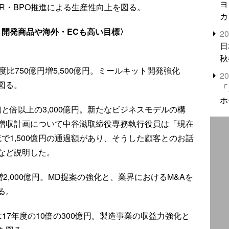
ヨ
R・BPO推進による生産性向上を図る。
カ
画、開発商品や海外・ECも高い目標〉
2
日
秋
度比750億円増5,500億円。ミールキット開発強化
2
図る。
「
ホ
円増と倍以上の3,000億円。新たなビジネスモデルの構
増収計画について中谷滋取締役専務執行役員は「現在
流で1,500億円の通過額があり、そうした顧客とのお話
など説明した。
増2,000億円。MD提案の強化と、業界におけるM&Aを
る。
17年度の10倍の300億円。製造事業の収益力強化と