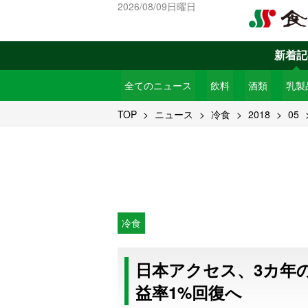
2026/08/09日曜日
新着記
全てのニュース
飲料
酒類
乳製
TOP
ニュース
冷食
2018
05
冷食
日本アクセス、3カ年の
益率1%回復へ