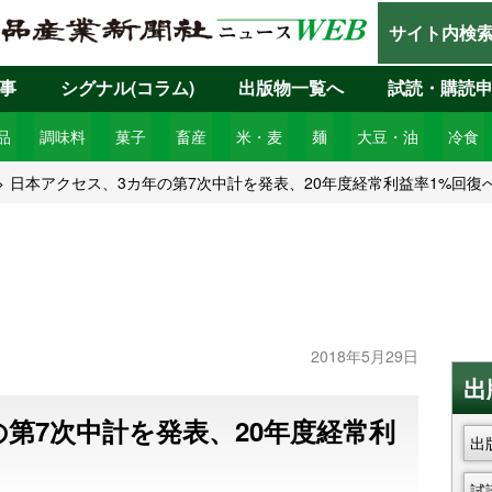
サイト内検
事
シグナル(コラム)
出版物一覧へ
試読・購読
品
調味料
菓子
畜産
米・麦
麺
大豆・油
冷食
日本アクセス、3カ年の第7次中計を発表、20年度経常利益率1%回復
2018年5月29日
出
第7次中計を発表、20年度経常利
出
試