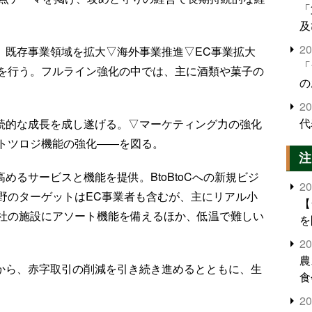
「
及
2
、既存事業領域を拡大▽海外事業推進▽EC事業拡大
「
を行う。フルライン強化の中では、主に酒類や菓子の
の
2
代
続的な成長を成し遂げる。▽マーケティング力の強化
トツロジ機能の強化――を図る。
注
めるサービスと機能を提供。BtoBtoCへの新規ビジ
2
野のターゲットはEC事業者も含むが、主にリアル小
【
社の施設にアソート機能を備えるほか、低温で難しい
を
2
農
から、赤字取引の削減を引き続き進めるとともに、生
食
界
2
米