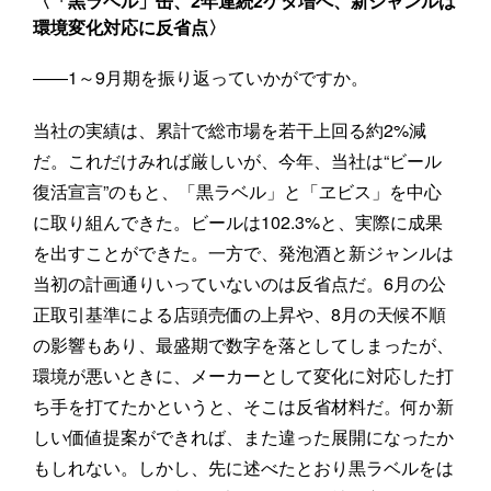
〈「黒ラベル」缶、2年連続2ケタ増へ、新ジャンルは
環境変化対応に反省点〉
――1～9月期を振り返っていかがですか。
当社の実績は、累計で総市場を若干上回る約2%減
だ。これだけみれば厳しいが、今年、当社は“ビール
復活宣言”のもと、「黒ラベル」と「ヱビス」を中心
に取り組んできた。ビールは102.3%と、実際に成果
を出すことができた。一方で、発泡酒と新ジャンルは
当初の計画通りいっていないのは反省点だ。6月の公
正取引基準による店頭売価の上昇や、8月の天候不順
の影響もあり、最盛期で数字を落としてしまったが、
環境が悪いときに、メーカーとして変化に対応した打
ち手を打てたかというと、そこは反省材料だ。何か新
しい価値提案ができれば、また違った展開になったか
もしれない。しかし、先に述べたとおり黒ラベルをは