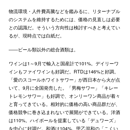
物流環境・人件費高騰などを鑑みるに、リターナブル
のシステムを維持するためには、価格の見直しは必要
との認識だ。そういう方向性は検討すべきと考えてい
るが、現時点では白紙だ。
――ビール類以外の総合酒類は。
ワインは1～9月で輸入と国産計で101%。デイリーワ
インもファイワインも好調だ。RTDは146%と好調。
「愛のスコールホワイトサワー」が西日本から火が点
いて、9月に全国発売した。「男梅サワー」「キレー
トレモンサワー」も好調で、オンリーワン商品が着々
と育ってきている。相対的に価格の高い商品群だが、
価格競争に巻き込まれないで展開ができている。洋酒
は110%。ハイボールを提案している「デュワーズ」
を中心に好調だ。和酒は104%。甲乙混和の「こくい