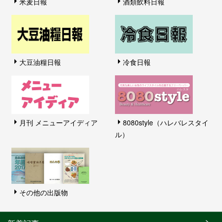
米麦日報
酒類飲料日報
大豆油糧日報
冷食日報
月刊 メニューアイディア
8080style（ハレバレスタイ
ル）
その他の出版物