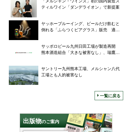
「メルシャン・ワインズ」初の国内製造ス
ティルワイン「ダンデライオン」で新提案
ヤッホーブルーイング、ビールだけ飲むと
倒れる「ふらつくビアグラス」販売 適正
飲酒を啓発、ビアレストランにも展開
サッポロビール九州日田工場が製造再開
熊本酒造組合「大きな被害なし」、瑞鷹は
製品や資材が一部損傷
サントリー九州熊本工場、メルシャン八代
工場とも人的被害なし
一覧に戻る
出版物
のご案内