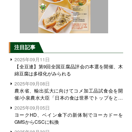
注目記事
2025年09月11日
【全豆連】第9回全国豆腐品評会の本選を開催、木
綿豆腐は多様化がみられる
2025年09月08日
農水省、輸出拡大に向けてコメ加工品試食会を開
催/小泉農水大臣「日本の食は世界でトップをとれ
る。米増産に向けて、米輸出需要の拡大を」
2025年09月05日
ヨークHD、ベイン傘下の新体制でヨーカドーを
GMSからCSCに転換
2025年08月30日