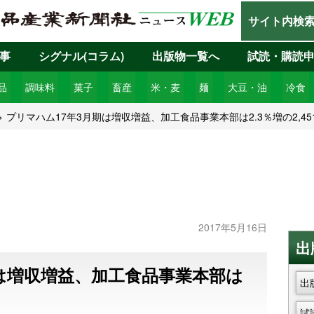
サイト内検
事
シグナル(コラム)
出版物一覧へ
試読・購読
品
調味料
菓子
畜産
米・麦
麺
大豆・油
冷食
プリマハム17年3月期は増収増益、加工食品事業本部は2.3％増の2,45
2017年5月16日
出
期は増収増益、加工食品事業本部は
出
試