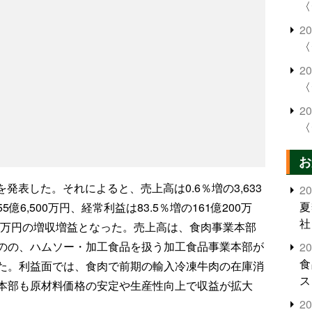
〈
2
〈
2
〈
2
〈
お
を発表した。それによると、売上高は0.6％増の3,633
2
夏
55億6,500万円、経常利益は83.5％増の161億200万
社
900万円の増収増益となった。売上高は、食肉事業本部
のの、ハムソー・加工食品を扱う加工食品事業本部が
2
食
た。利益面では、食肉で前期の輸入冷凍牛肉の在庫消
ス
本部も原材料価格の安定や生産性向上で収益が拡大
2