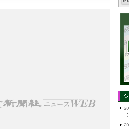
シ
2
〈
2