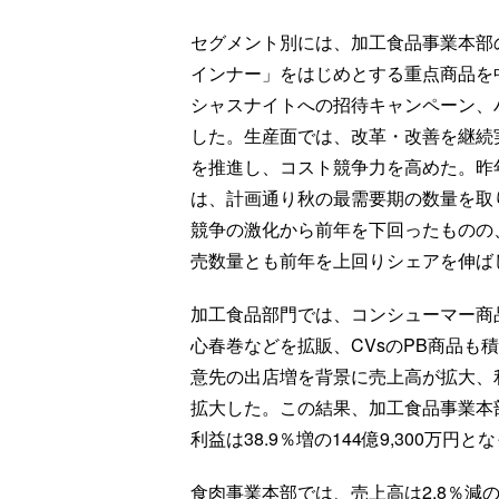
セグメント別には、加工食品事業本部
インナー」をはじめとする重点商品を
シャスナイトへの招待キャンペーン、
した。生産面では、改革・改善を継続
を推進し、コスト競争力を高めた。昨
は、計画通り秋の最需要期の数量を取
競争の激化から前年を下回ったものの
売数量とも前年を上回りシェアを伸ば
加工食品部門では、コンシューマー商
心春巻などを拡販、CVsのPB商品も
意先の出店増を背景に売上高が拡大、
拡大した。この結果、加工食品事業本部の
利益は38.9％増の144億9,300万円と
食肉事業本部では、売上高は2.8％減の1,