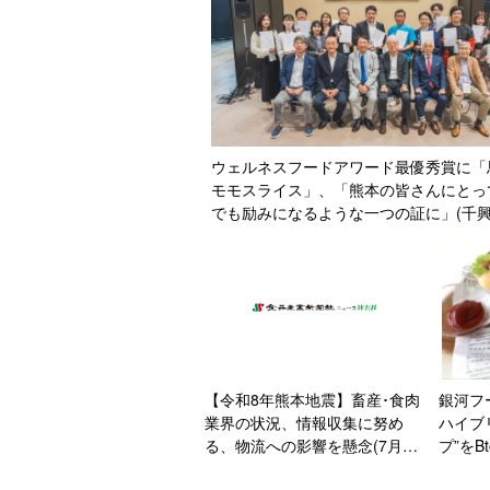
ウェルネスフードアワード最優秀賞に「
モモスライス」、「熊本の皆さんにとっ
でも励みになるような一つの証に」(千
ーム･菅社長)
【令和8年熊本地震】畜産･食肉
銀河フ
業界の状況、情報収集に努め
ハイブ
る、物流への影響を懸念(7月29
プ”をB
日18時時点)
50%