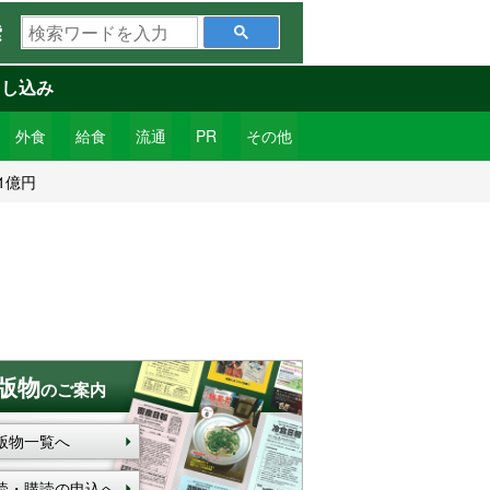
検
索
索
ワ
申し込み
ー
ド
外食
給食
流通
PR
その他
を
1億円
入
力
版物
のご案内
版物一覧へ
読・購読の申込へ