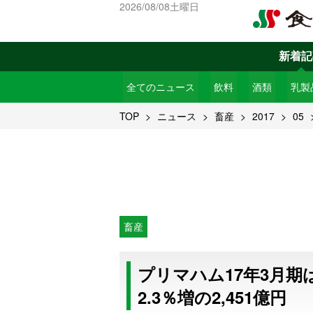
2026/08/08土曜日
新着記
全てのニュース
飲料
酒類
乳製
TOP
ニュース
畜産
2017
05
畜産
プリマハム17年3月
2.3％増の2,451億円