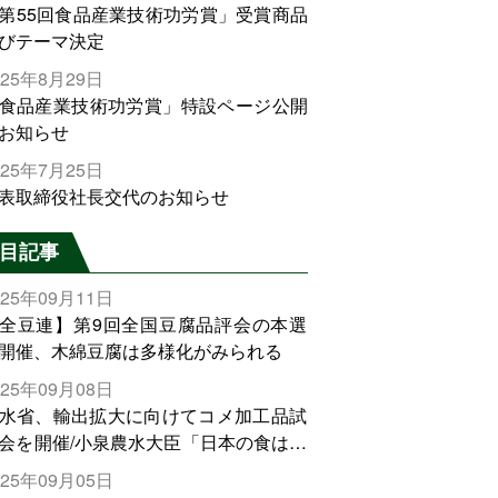
第55回食品産業技術功労賞」受賞商品
びテーマ決定
025年8月29日
食品産業技術功労賞」特設ページ公開
お知らせ
025年7月25日
表取締役社長交代のお知らせ
目記事
025年09月11日
全豆連】第9回全国豆腐品評会の本選
開催、木綿豆腐は多様化がみられる
025年09月08日
水省、輸出拡大に向けてコメ加工品試
会を開催/小泉農水大臣「日本の食は世
でトップをとれる。米増産に向けて、
025年09月05日
輸出需要の拡大を」