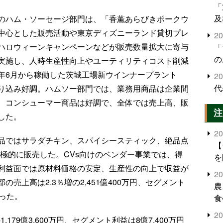
「
及
のハム・ソーセージ部門は、「香薫あらびきポークウ
中心とした販売活動や東京ディズニーランド貸切プレ
2
ハロウィーンキャンペーンなどが販売数量拡大に寄与
「
の
実施し、人時生産性向上やユーティリティコスト削減
年6月から稼働した茨城工場新ウインナープラント
2
代
り込み好調。ハムソー部門では、業務用商品は企業間
、コンシューマー商品は好調で、全体では売上高、販
注
した。
2
品ではサラダチキン、スパイシースティック、絶品点
【
積極的に販売した。CVs向けのベンダー事業では、得
を
利益面では原材料価格の安定、生産性の向上で収益が
2
売上高は2.3％増の2,451億400万円、セグメント
農
なった。
食
界
2
179億3,600万円、セグメント利益は8億7,400万円
米