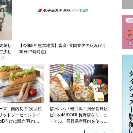
馬刺し
【令和8年熊本地震】畜産･食肉業界の状況(7月
て少し
30日17時時点)
興ファ
ーズ、国内初の“次世代
信州ハム・軽井沢工房が長野駅
リッドソーセージタイ
ビルのMIDORI 長野店をリニュ
toB向けに販売/豚肉
ーアル、長野県産豚肉を使った
、プラントベース50%を配
ハムソーで「長野駅で味わう軽