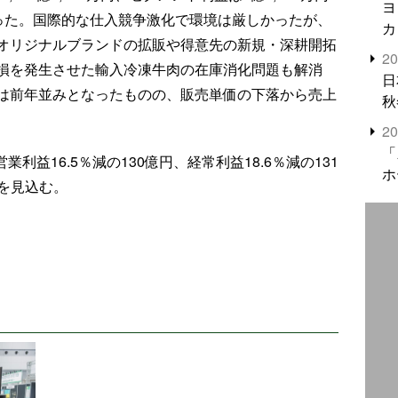
ヨ
となった。国際的な仕入競争激化で環境は厳しかったが、
カ
オリジナルブランドの拡販や得意先の新規・深耕開拓
2
損を発生させた輸入冷凍牛肉の在庫消化問題も解消
日
は前年並みとなったものの、販売単価の下落から売上
秋
2
「
営業利益16.5％減の130億円、経常利益18.6％減の131
ホ
円を見込む。