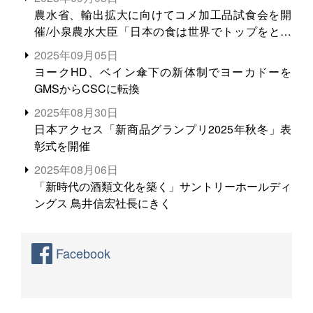
農水省、輸出拡大に向けてコメ加工品試食会を開
催/小泉農水大臣「日本の食は世界でトップをとれ
る。米増産に向けて、米輸出需要の拡大を」
2025年09月05日
ヨークHD、ベイン傘下の新体制でヨーカドーを
GMSからCSCに転換
2025年08月30日
日本アクセス「新商品グランプリ2025年秋冬」表
彰式を開催
2025年08月06日
「新時代の酒類文化を築く」サントリーホールディ
ングス 鳥井信宏社長にきく
Facebook