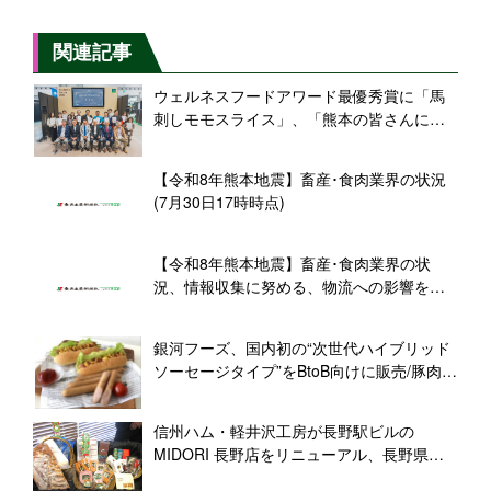
関連記事
ウェルネスフードアワード最優秀賞に「馬
刺しモモスライス」、「熊本の皆さんにと
って少しでも励みになるような一つの証
に」(千興ファーム･菅社長)
【令和8年熊本地震】畜産･食肉業界の状況
(7月30日17時時点)
【令和8年熊本地震】畜産･食肉業界の状
況、情報収集に努める、物流への影響を懸
念(7月29日18時時点)
銀河フーズ、国内初の“次世代ハイブリッド
ソーセージタイプ”をBtoB向けに販売/豚肉
50%、プラントベース50%を配合、「おい
しさ」と「健康」を両立
信州ハム・軽井沢工房が長野駅ビルの
MIDORI 長野店をリニューアル、長野県産
豚肉を使ったハムソーで「長野駅で味わう