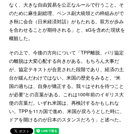
なく、大きな自由貿易を公正なルールで行うこと。そ
のために麻生副総理、ペンス副大統領との枠組みがで
き秋に会合（日米経済対話）がもたれる。双方が歩み
を合わせることが期待される」と、sGを含めた現状を
概観した。
その上で、今後の方向について「TPP離脱、パリ協定
の離脱は大変心配する向きがある。もちろん大事だ
が、協定テキストが合意された段階であり、経済の土
台が緩んだわけではない。米国の歴史をみると、“米
国の過ちは、自身が矯正する。我々はそれを待つこと
が必要”との言葉がある。これは100年前のイギリス大
使の言葉だ。いずれ米国は、再検討するかもしれな
い。TPPを11カ国で進め、米国が戻ろうとした時に、
ドアを開けるのが日本のスタンスだろう」と述べた。