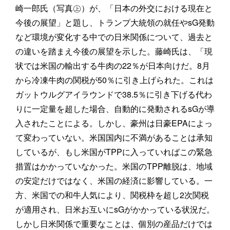
崎一郎氏（写真㊤）が、「日本の外交における現在と
今後の展望」と題し、トランプ大統領の就任やsG発動
など環境が変化する中での日米関係について、過去と
の違いを踏まえ今後の展望を示した。藤崎氏は、「現
状では米国の輸出する牛肉の22％が日本向けだ。8月
から冷凍牛肉の関税が50％に引き上げられた。これは
ガットウルグアイラウンドで38.5％に引き下げる代わ
りに一定量を超した場合、自動的に発動されるsGが導
入されたことによる。しかし、豪州は日豪EPAによっ
て変わっていない。米国国内に不満があることは承知
しているが、もし米国がTPPに入っていればこの緊急
措置はかかっていなかった。米国のTPP離脱は、地域
の安定だけではなく、米国の経済に影響している。一
方、米国での和牛人気により、関税枠を超し2次関税
が適用され、日米お互いにsGがかかっている状況だ。
しかし日米関係で重要なことは、個別の産品だけでは