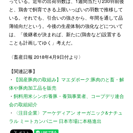
っている。近年の出荷羽数は、1週間当たり230羽前後
と、鶏舎で飼育できる上限いっぱいの羽数で推移して
いる。それでも、引合いの強さから、年間を通して品
薄傾向だという。今後の生産体制の強化などについて
は、「後継者が決まれば、新たに(鶏舎など)設置する
ことも計画してゆく」考えだ。
〈畜産日報 2018年4月9日付より〉
【関連記事】
・
【国産豚肉の取組み】マエダポーク:豚肉のと畜・解
体や豚肉加工品を販売
・
飼料用米シンポ/養豚・養鶏事業者、コープデリ連合
会の取組紹介
・
〈注目企業〉アーケディアン オーガニック&ナチュ
ラル ミートカンパニー 日本市場に本格進出