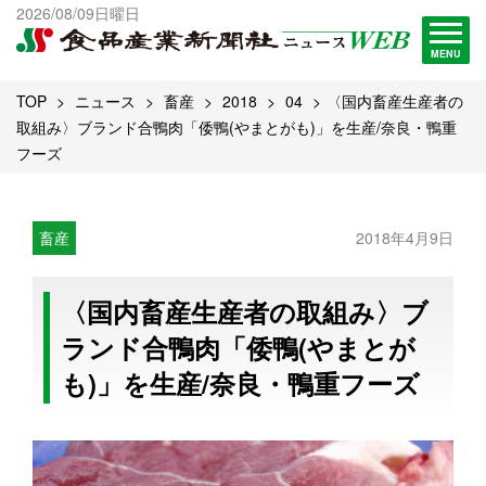
出版物一覧へ
2026/08/09日曜日
試読・購読申し込み
MENU
TOP
ニュース
畜産
2018
04
〈国内畜産生産者の
取組み〉ブランド合鴨肉「倭鴨(やまとがも)」を生産/奈良・鴨重
フーズ
畜産
2018年4月9日
〈国内畜産生産者の取組み〉ブ
ランド合鴨肉「倭鴨(やまとが
も)」を生産/奈良・鴨重フーズ