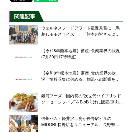
関連記事
ウェルネスフードアワード最優秀賞に「馬
刺しモモスライス」、「熊本の皆さんにと
って少しでも励みになるような一つの証
に」(千興ファーム･菅社長)
【令和8年熊本地震】畜産･食肉業界の状況
(7月30日17時時点)
【令和8年熊本地震】畜産･食肉業界の状
況、情報収集に努める、物流への影響を懸
念(7月29日18時時点)
銀河フーズ、国内初の“次世代ハイブリッド
ソーセージタイプ”をBtoB向けに販売/豚肉
50%、プラントベース50%を配合、「おい
しさ」と「健康」を両立
信州ハム・軽井沢工房が長野駅ビルの
MIDORI 長野店をリニューアル、長野県産
豚肉を使ったハムソーで「長野駅で味わう