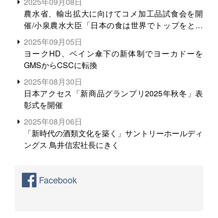
2025年09月08日
農水省、輸出拡大に向けてコメ加工品試食会を開
催/小泉農水大臣「日本の食は世界でトップをとれ
る。米増産に向けて、米輸出需要の拡大を」
2025年09月05日
ヨークHD、ベイン傘下の新体制でヨーカドーを
GMSからCSCに転換
2025年08月30日
日本アクセス「新商品グランプリ2025年秋冬」表
彰式を開催
2025年08月06日
「新時代の酒類文化を築く」サントリーホールディ
ングス 鳥井信宏社長にきく
Facebook