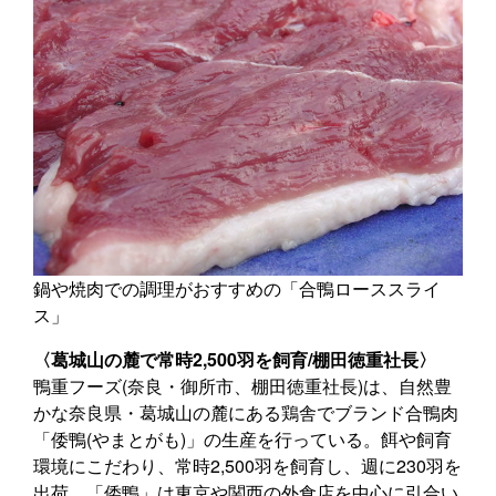
鍋や焼肉での調理がおすすめの「合鴨ローススライ
ス」
〈葛城山の麓で常時2,500羽を飼育/棚田徳重社長〉
鴨重フーズ(奈良・御所市、棚田徳重社長)は、自然豊
かな奈良県・葛城山の麓にある鶏舎でブランド合鴨肉
「倭鴨(やまとがも)」の生産を行っている。餌や飼育
環境にこだわり、常時2,500羽を飼育し、週に230羽を
出荷。「倭鴨」は東京や関西の外食店を中心に引合い