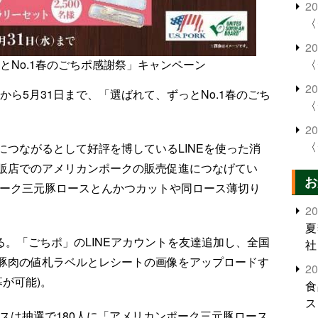
2
〈
2
〈
っとNo.1春のごちポ感謝祭」キャンペーン
2
日から5月31日まで、「選ばれて、ずっとNo.1春のごち
〈
2
〈
つながるとして好評を博しているLINEを使った消
販店でのアメリカンポークの販売促進につなげてい
お
ポーク三元豚ロースとんかつカットや同ロース薄切り
2
夏
なる。「ごちポ」のLINEアカウントを友達追加し、全国
社
豚肉の値札ラベルとレシートの画像をアップロードす
2
募が可能)。
食
ス
スは抽選で180人に「アメリカンポーク三元豚ロース