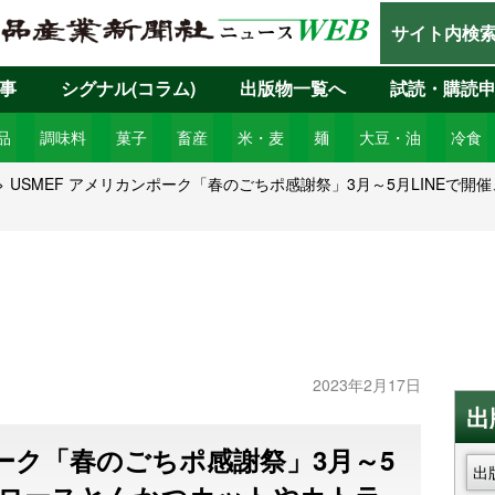
サイト内検
事
シグナル(コラム)
出版物一覧へ
試読・購読
品
調味料
菓子
畜産
米・麦
麺
大豆・油
冷食
USMEF アメリカンポーク「春のごちポ感謝祭」3月～5月LINEで
2023年2月17日
出
ポーク「春のごちポ感謝祭」3月～5
出