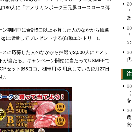
2
では180人に「アメリカンポーク三元豚ロースロース薄
「
及
2
ペーン期間中に合計5口以上応募した人のなかから抽選
「
、1kgに増量してプレゼントする(自動エントリー)。
の
ースに応募した人のなかから抽選で2,500人にアメリ
2
代
トが当たる。キャンペーン開始に当たってUSMEFで
やPOPセット(B5ヨコ、棚帯用)を用意している(2月27日
注
込む。
2
【
を
2
農
食
界