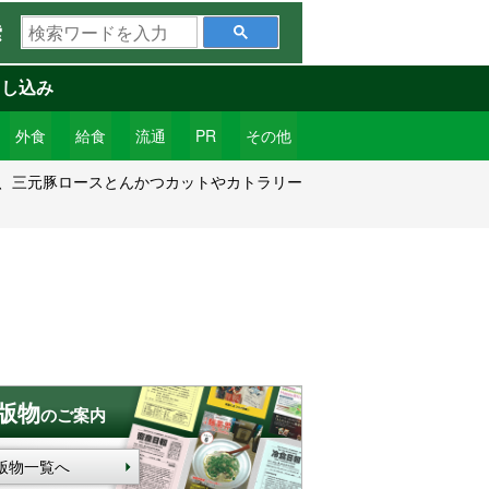
検
索
索
ワ
申し込み
ー
ド
外食
給食
流通
PR
その他
を
開催、三元豚ロースとんかつカットやカトラリー
入
力
版物
のご案内
版物一覧へ