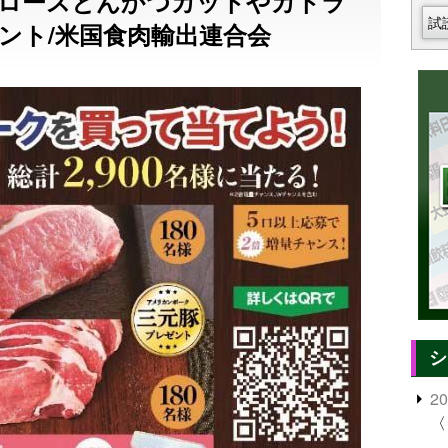
元豚ロースとんかつカットやカトラ
試
ント/米国食肉輸出連合会
シ
2
〈