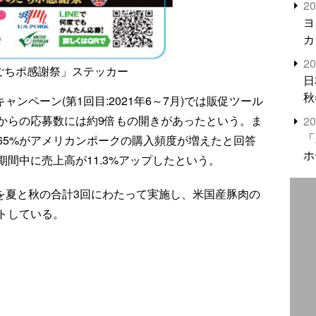
2
米
ヨ
カ
2
のごちポ感謝祭」ステッカー
日
秋
キャンペーン(第1回目:2021年6～7月)では販促ツール
からの応募数には約9倍もの開きがあったという。ま
2
「
65%がアメリカンポークの購入頻度が増えたと回答
ホ
間中に売上高が11.3%アップしたという。
ーンを夏と秋の合計3回にわたって実施し、米国産豚肉の
トしている。