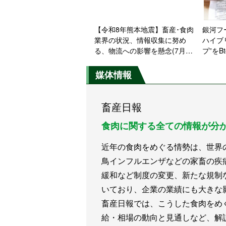
【令和8年熊本地震】畜産･食肉
銀河フ
業界の状況、情報収集に努め
ハイブ
る、物流への影響を懸念(7月29
プ”をB
日18時時点)
50%
合、「
媒体情報
両立
畜産日報
食肉に関する全ての情報が分
近年の食肉をめぐる情勢は、世界
鳥インフルエンザなどの家畜の疾
緩和など制度の変更、新たな規制
いており、企業の業績にも大きな
畜産日報では、こうした食肉をめ
給・相場の動向と見通しなど、解