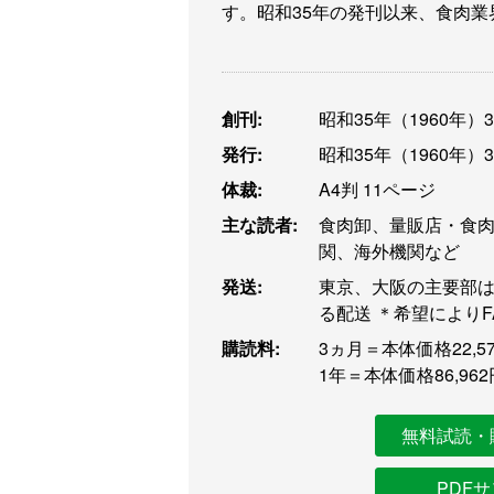
す。昭和35年の発刊以来、食肉
創刊:
昭和35年（1960年）
発行:
昭和35年（1960年）
体裁:
A4判 11ページ
主な読者:
食肉卸、量販店・食
関、海外機関など
発送:
東京、大阪の主要部は
る配送 ＊希望により
購読料:
3ヵ月＝本体価格22,57
1年＝本体価格86,962
無料試読・
PDF