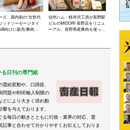
ーズ、国内初の“次世代
信州ハム・軽井沢工房が長野駅
リッドソーセージタイ
ビルのMIDORI 長野店をリニュ
toB向けに販売/豚肉
ーアル、長野県産豚肉を使った
、プラントベース50%を配
ハムソーで「長野駅で味わう軽
おいしさ」と「健康」を
井沢の食文化」を発信
かる日刊の専門紙
の需給変動や、口蹄疫、
病問題やBSE輸入制限の
などにより大きく揺れ動
影響を与えております。
ぐる毎日の動きとともに行政・業界の対応、需
説記事と合わせて分かりやすくお伝えしておりま