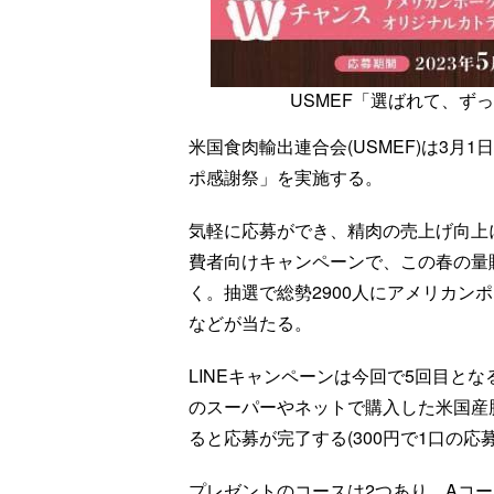
USMEF「選ばれて、ず
米国食肉輸出連合会(USMEF)は3月1
ポ感謝祭」を実施する。
気軽に応募ができ、精肉の売上げ向上に
費者向けキャンペーンで、この春の量
く。抽選で総勢2900人にアメリカン
などが当たる。
LINEキャンペーンは今回で5回目と
のスーパーやネットで購入した米国産
ると応募が完了する(300円で1口の応
プレゼントのコースは2つあり、Aコー