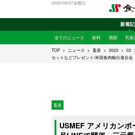
2026/08/07金曜日
新着記
全てのニュース
飲料
酒類
乳製
TOP
ニュース
畜産
2023
02
セットなどプレゼント/米国食肉輸出連合会
畜産
USMEF アメリカン