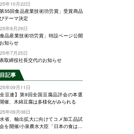
025年10月22日
第55回食品産業技術功労賞」受賞商品
びテーマ決定
025年8月29日
食品産業技術功労賞」特設ページ公開
お知らせ
025年7月25日
表取締役社長交代のお知らせ
目記事
025年09月11日
全豆連】第9回全国豆腐品評会の本選
開催、木綿豆腐は多様化がみられる
025年09月08日
水省、輸出拡大に向けてコメ加工品試
会を開催/小泉農水大臣「日本の食は世
でトップをとれる。米増産に向けて、