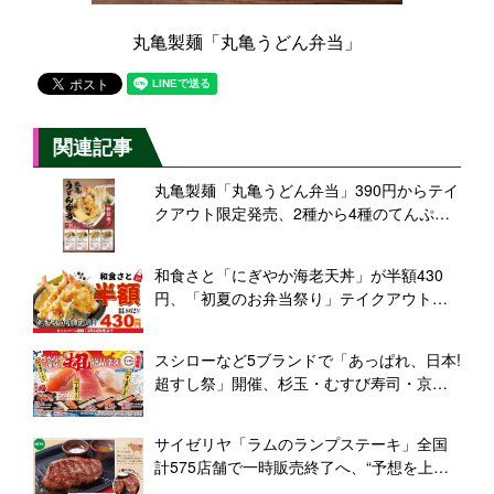
丸亀製麺「丸亀うどん弁当」
関連記事
丸亀製麺「丸亀うどん弁当」390円からテイ
クアウト限定発売、2種から4種のてんぷら
と「ぶっかけうどん」をセットに
和食さと「にぎやか海老天丼」が半額430
円、「初夏のお弁当祭り」テイクアウトキ
ャンペーン
スシローなど5ブランドで「あっぱれ、日本!
超すし祭」開催、杉玉・むすび寿司・京
樽・海鮮三崎港、“八州まぐろ・極上黒潮か
んぱち・青森サーモン”登場
サイゼリヤ「ラムのランプステーキ」全国
計575店舗で一時販売終了へ、“予想を上回
る売れ行き”で原料供給追い付かず