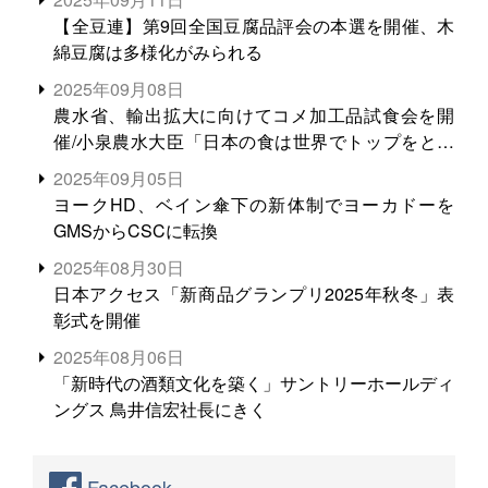
【全豆連】第9回全国豆腐品評会の本選を開催、木
綿豆腐は多様化がみられる
2025年09月08日
農水省、輸出拡大に向けてコメ加工品試食会を開
催/小泉農水大臣「日本の食は世界でトップをとれ
る。米増産に向けて、米輸出需要の拡大を」
2025年09月05日
ヨークHD、ベイン傘下の新体制でヨーカドーを
GMSからCSCに転換
2025年08月30日
日本アクセス「新商品グランプリ2025年秋冬」表
彰式を開催
2025年08月06日
「新時代の酒類文化を築く」サントリーホールディ
ングス 鳥井信宏社長にきく
Facebook