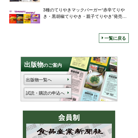
3種のてりやきマックバーガー“赤辛てりや
き・黒胡椒てりやき・親子てりやき”発売、
てりやきマフィン・シャカシャカポテトて
りやきマックバーガー味も/マクドナルド
一覧に戻る
出版物
のご案内
出版物一覧へ
試読・購読の申込へ