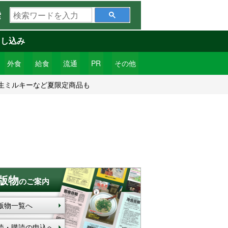
検
索
索
ワ
申し込み
ー
ド
外食
給食
流通
PR
その他
を
生ミルキーなど夏限定商品も
入
力
版物
のご案内
版物一覧へ
読・購読の申込へ