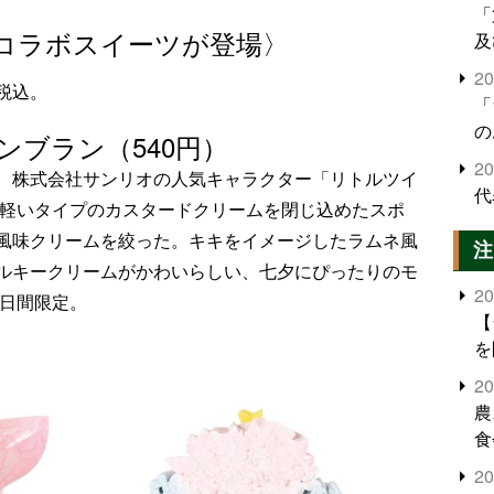
「
コラボスイーツが登場〉
及
2
税込。
「
の
ブラン（540円）
2
、株式会社サンリオの人気キャラクター「リトルツイ
代
。軽いタイプのカスタードクリームを閉じ込めたスポ
風味クリームを絞った。キキをイメージしたラムネ風
注
ルキークリームがかわいらしい、七夕にぴったりのモ
2
7日間限定。
【
を
2
農
食
界
2
米