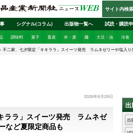
サイト内検
事
シグナル(コラム)
出版物一覧へ
試読・購読
品
調味料
菓子
畜産
米・麦
麺
大豆・油
冷食
不二家、七夕限定「キキララ」スイーツ発売 ラムネゼリーや塩入り
2026年6月29日
出
キララ」スイーツ発売 ラムネゼ
出
ーなど夏限定商品も
試