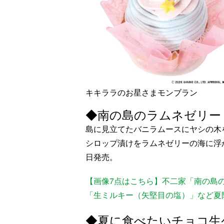
キキララのお星さまモンブラン
◆南の島のラムネゼリー（
島に見立てたバニラムースにヤシの木
シロップ漬けをラムネゼリーの海に浮
日発売。
【画像7点はこちら】不二家「南の島の
「生ミルキー（矢堅目の塩）」など夏
◆夏に食べたいチョコ生ケ