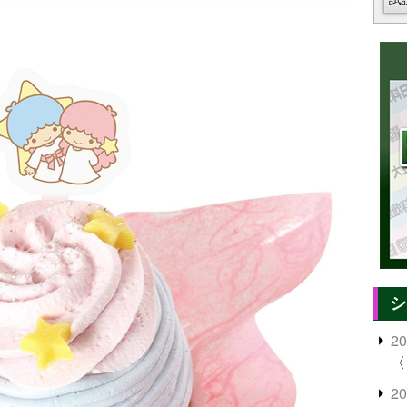
シ
2
〈
2