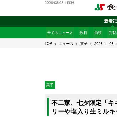
2026/08/08土曜日
新着記
全てのニュース
飲料
酒類
乳製
TOP
ニュース
菓子
2026
06
菓子
不二家、七夕限定「キ
リーや塩入り生ミルキ