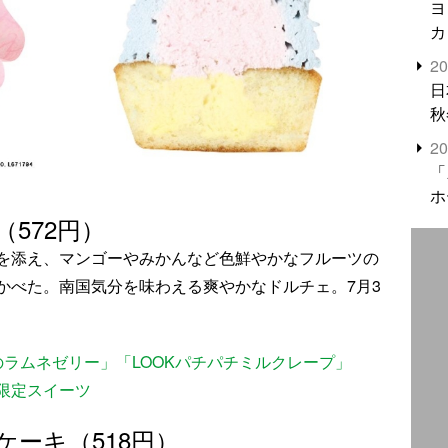
ヨ
カ
2
日
秋
2
「
ホ
572円）
を添え、マンゴーやみかんなど色鮮やかなフルーツの
かべた。南国気分を味わえる爽やかなドルチェ。7月3
ラムネゼリー」「LOOKパチパチミルクレープ」
限定スイーツ
ーキ（518円）