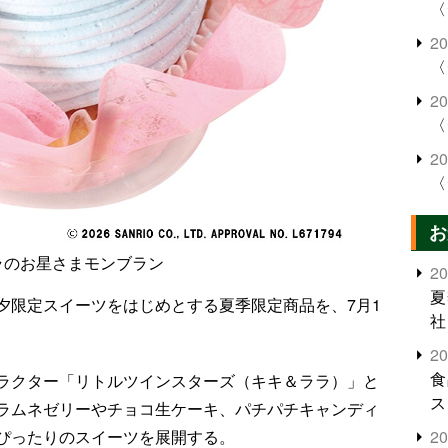
〈
2
〈
2
〈
2
〈
お
ラのお星さまモンブラン
2
夏
夕限定スイーツをはじめとする夏季限定商品を、7月1
社
2
食
ラクター「リトルツインスターズ（キキ＆ララ）」と
ス
ラムネゼリーやチョコ生ケーキ、パチパチキャンディ
ぴったりのスイーツを展開する。
2