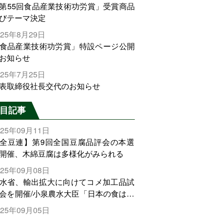
第55回食品産業技術功労賞」受賞商品
びテーマ決定
025年8月29日
食品産業技術功労賞」特設ページ公開
お知らせ
025年7月25日
表取締役社長交代のお知らせ
目記事
025年09月11日
全豆連】第9回全国豆腐品評会の本選
開催、木綿豆腐は多様化がみられる
025年09月08日
水省、輸出拡大に向けてコメ加工品試
会を開催/小泉農水大臣「日本の食は世
でトップをとれる。米増産に向けて、
025年09月05日
輸出需要の拡大を」