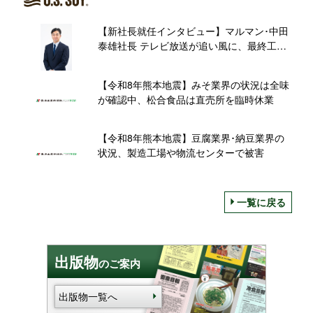
【新社長就任インタビュー】マルマン･中田
泰雄社長 テレビ放送が追い風に、最終工程
の機械化で「国産生 減塩 20%」新規需要に
応える
【令和8年熊本地震】みそ業界の状況は全味
が確認中、松合食品は直売所を臨時休業
【令和8年熊本地震】豆腐業界･納豆業界の
状況、製造工場や物流センターで被害
一覧に戻る
出版物
のご案内
出版物一覧へ