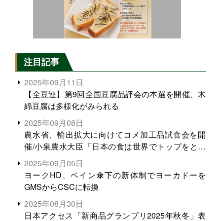
注目記事
2025年09月11日
【全豆連】第9回全国豆腐品評会の本選を開催、木
綿豆腐は多様化がみられる
2025年09月08日
農水省、輸出拡大に向けてコメ加工品試食会を開
催/小泉農水大臣「日本の食は世界でトップをとれ
る。米増産に向けて、米輸出需要の拡大を」
2025年09月05日
ヨークHD、ベイン傘下の新体制でヨーカドーを
GMSからCSCに転換
2025年08月30日
日本アクセス「新商品グランプリ2025年秋冬」表