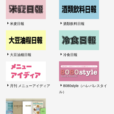
米麦日報
酒類飲料日報
大豆油糧日報
冷食日報
月刊 メニューアイディア
8080style（ハレバレスタイ
ル）