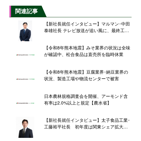
関連記事
【新社長就任インタビュー】マルマン･中田
泰雄社長 テレビ放送が追い風に、最終工程
の機械化で「国産生 減塩 20%」新規需要に
応える
【令和8年熊本地震】みそ業界の状況は全味
が確認中、松合食品は直売所を臨時休業
【令和8年熊本地震】豆腐業界･納豆業界の
状況、製造工場や物流センターで被害
日本農林規格調査会を開催、アーモンド含
有率は2.0%以上と規定【農水省】
【新社長就任インタビュー】太子食品工業･
工藤裕平社長 初年度は関東シェア拡大と
新ブランド定着に注力、次世代プロテイン
源で世界救う