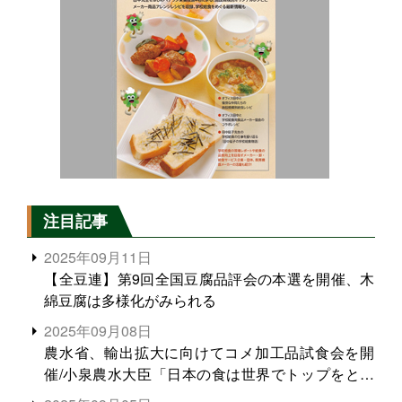
注目記事
2025年09月11日
【全豆連】第9回全国豆腐品評会の本選を開催、木
綿豆腐は多様化がみられる
2025年09月08日
農水省、輸出拡大に向けてコメ加工品試食会を開
催/小泉農水大臣「日本の食は世界でトップをとれ
る。米増産に向けて、米輸出需要の拡大を」