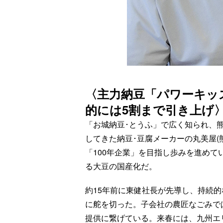
〈主力納豆「パワーキッズ
的には5割まで引き上げ
「お城納豆･とうふ」で広く知られ、
してきた納豆･豆腐メーカーの丸美屋(
「100年企業」を目指し歩みを進め
る大豆の国産化だ。
約15年前に東健社長が先導し、持続
に舵を切った。子会社の農匠なごみで
提供に繋げている。来春には、九州エ