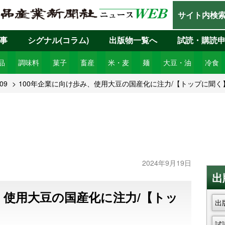
サイト内検
事
シグナル(コラム)
出版物一覧へ
試読・購読
品
調味料
菓子
畜産
米・麦
麺
大豆・油
冷食
09
100年企業に向け歩み、使用大豆の国産化に注力/【トップに聞く
2024年9月19日
出
、使用大豆の国産化に注力/【トッ
出
試