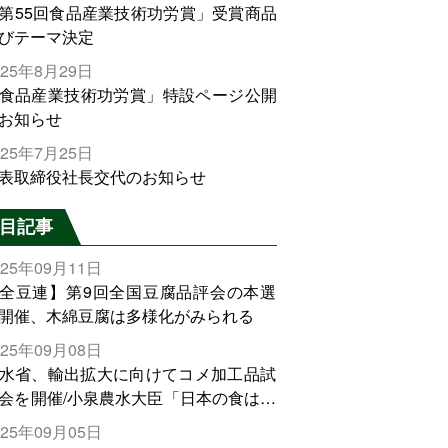
第55回食品産業技術功労賞」受賞商品
びテーマ決定
025年8月29日
食品産業技術功労賞」特設ページ公開
お知らせ
025年7月25日
表取締役社長交代のお知らせ
目記事
025年09月11日
全豆連】第9回全国豆腐品評会の本選
開催、木綿豆腐は多様化がみられる
025年09月08日
水省、輸出拡大に向けてコメ加工品試
会を開催/小泉農水大臣「日本の食は世
でトップをとれる。米増産に向けて、
025年09月05日
輸出需要の拡大を」