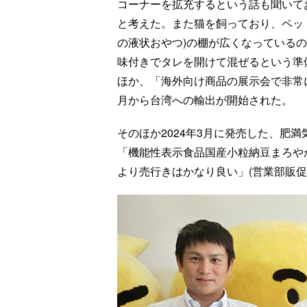
コーナーを拡充するという話も聞いて
と考えた。また猫を飼っており、ペッ
の液状おやつ)の棚が広くなっている
味付きでタレを開けて混ぜるという準
ほか、「海外向け商品の展示会で非常に
月から台湾への輸出が開始された。
そのほか2024年3月に発売した、肥
「機能性表示食品国産小粒納豆まろや
より売行きはかなり良い」(営業部販促