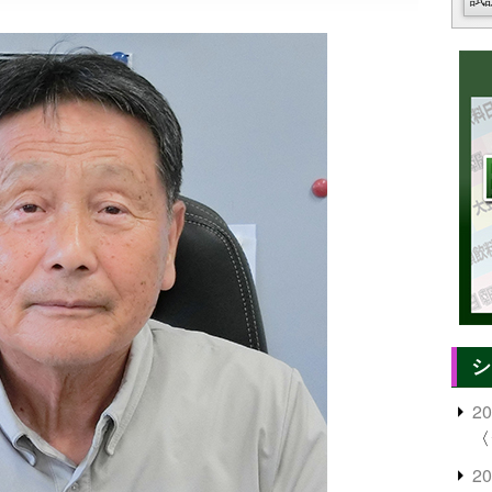
シ
2
〈
2