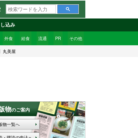
検
索
索
ワ
申し込み
ー
ド
外食
給食
流通
PR
その他
を
】丸美屋
入
力
版物
のご案内
版物一覧へ
読・購読の申込へ