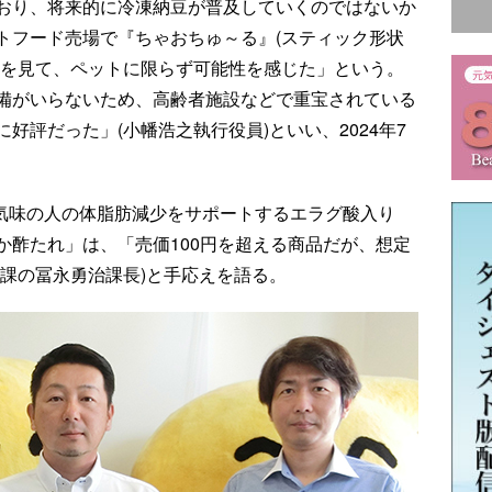
おり、将来的に冷凍納豆が普及していくのではないか
トフード売場で『ちゃおちゅ～る』(スティック形状
のを見て、ペットに限らず可能性を感じた」という。
備がいらないため、高齢者施設などで重宝されている
好評だった」(小幡浩之執行役員)といい、2024年7
満気味の人の体脂肪減少をサポートするエラグ酸入り
か酢たれ」は、「売価100円を超える商品だが、想定
課の冨永勇治課長)と手応えを語る。