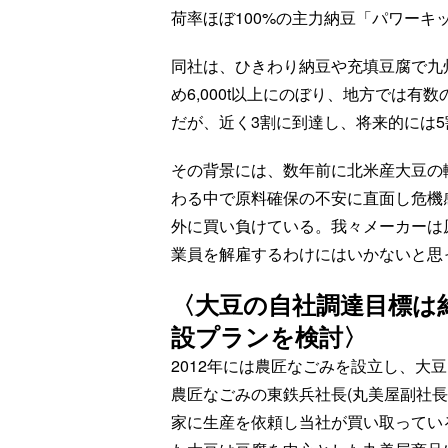
荷率ほぼ100%の主力納豆「パワーキ
同社は、ひきわり納豆や充填豆腐で九
め6,000t以上にのぼり、地方では
だが、近く3割に到達し、将来的には
その背景には、数年前に北米産大豆の
わる中で原料確保の不安に直面し危機
外に買い負けている。我々メーカーは
業員を解雇するわけにはいかないと思っ
〈大豆の自社調達目標は約
設プランを検討〉
2012年には農匠なごみを設立し、大
農匠なごみの東鉄兵社長(丸美屋副社長
家に生産を依頼し当社が買い取っている