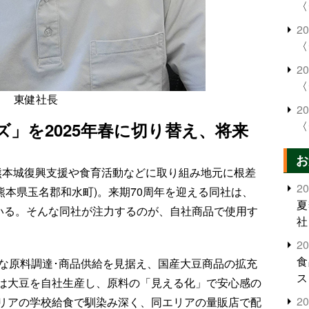
〈
2
〈
2
〈
東健社長
2
〈
」を2025年春に切り替え、将来
〉
お
熊本城復興支援や食育活動などに取り組み地元に根差
2
熊本県玉名郡和水町)。来期70周年を迎える同社は、
夏
ている。そんな同社が注力するのが、自社商品で使用す
社
2
食
的な原料調達･商品供給を見据え、国産大豆商品の拡充
ス
は大豆を自社生産し、原料の「見える化」で安心感の
2
リアの学校給食で馴染み深く、同エリアの量販店で配