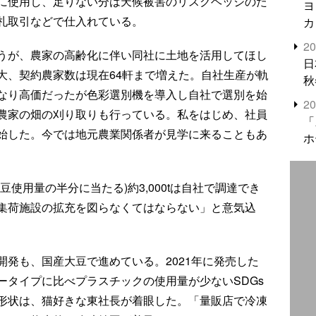
に使用し、足りない分は天候被害のリスクヘッジのた
ヨ
札取引などで仕入れている。
カ
2
うが、農家の高齢化に伴い同社に土地を活用してほし
日
大、契約農家数は現在64軒まで増えた。自社生産が軌
秋
なり高価だったが色彩選別機を導入し自社で選別を始
2
農家の畑の刈り取りも行っている。私をはじめ、社員
「
始した。今では地元農業関係者が見学に来ることもあ
ホ
使用量の半分に当たる)約3,000tは自社で調達でき
集荷施設の拡充を図らなくてはならない」と意気込
発も、国産大豆で進めている。2021年に発売した
ータイプに比べプラスチックの使用量が少ないSDGs
形状は、猫好きな東社長が着眼した。「量販店で冷凍