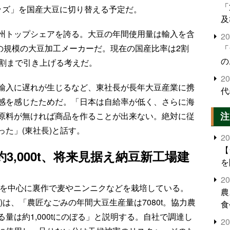
「
ッズ」を国産大豆に切り替える予定だ。
及
州トップシェアを誇る。大豆の年間使用量は輸入を含
2
有数の規模の大豆加工メーカーだ。現在の国産比率は2割
「
の
5割まで引き上げる考えだ。
2
輸入に遅れが生じるなど、東社長が長年大豆産業に携
代
感を感じたためだ。「日本は自給率が低く、さらに海
注
原料が無ければ商品を作ることが出来ない。絶対に従
た」(東社長)と話す。
2
【
3,000t、将来見据え納豆新工場建
を
2
豆を中心に裏作で麦やニンニクなどを栽培している。
農
)は、「農匠なごみの年間大豆生産量は7080t。協力農
食
界
量は約1,000tにのぼる」と説明する。自社で調達し
2
米