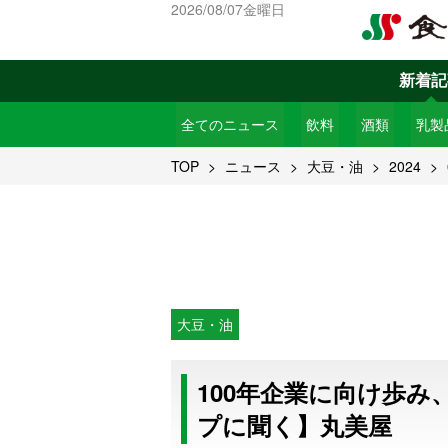
2026/08/07金曜日
新着記
全てのニュース
飲料
酒類
乳製
TOP
ニュース
大豆・油
2024
大豆・油
100年企業に向け歩み
プに聞く】丸美屋