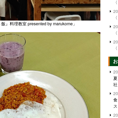
〈
2
〈
教室 presented by marukome」
2
〈
2
〈
お
2
夏
社
2
食
ス
2