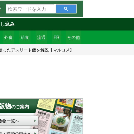
検
索
索
ワ
申し込み
ー
ド
外食
給食
流通
PR
その他
を
使ったアスリート飯を解説【マルコメ】
入
力
版物
のご案内
版物一覧へ
読・購読の申込へ