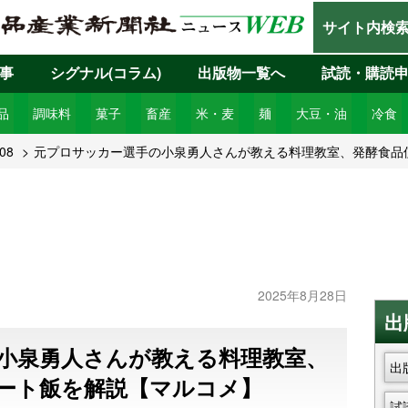
サイト内検
事
シグナル(コラム)
出版物一覧へ
試読・購読
品
調味料
菓子
畜産
米・麦
麺
大豆・油
冷食
08
元プロサッカー選手の小泉勇人さんが教える料理教室、発酵食品
2025年8月28日
出
小泉勇人さんが教える料理教室、
出
ート飯を解説【マルコメ】
試