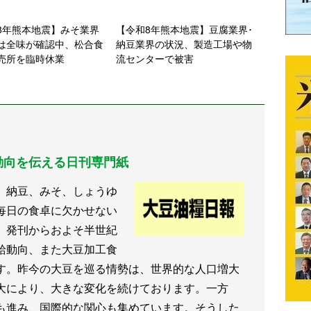
8年熊本地震】みそ業界
【令和8年熊本地震】豆腐業界･
は全味が確認中、松合食
納豆業界の状況、製造工場や物
売所を臨時休業
流センターで被害
動向を伝える日刊専門紙
、納豆、みそ、しょうゆ
毎日の食卓に欠かせない
、発刊からおよそ半世紀
給動向、また大豆加工食
す。昨今の大豆を巡る情勢は、世界的な人口増大
大により、大きな変化を続けております。一方
も進み、国際的な関心も集めています。そうした