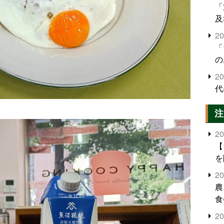
「
及
2
「
の
2
代
注
2
【
を
2
農
食
界
2
米