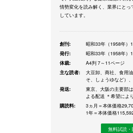
情勢変化を読み解く、業界にとっ
しています。
創刊:
昭和33年（1958年）
発行:
昭和33年（1958年）
体裁:
A4判 7～11ページ
主な読者:
大豆卸、商社、食用
そ、しょうゆなど）
発送:
東京、大阪の主要部は
よる配送 ＊希望によ
購読料:
3ヵ月＝本体価格29,70
1年＝本体価格115,59
無料試読・