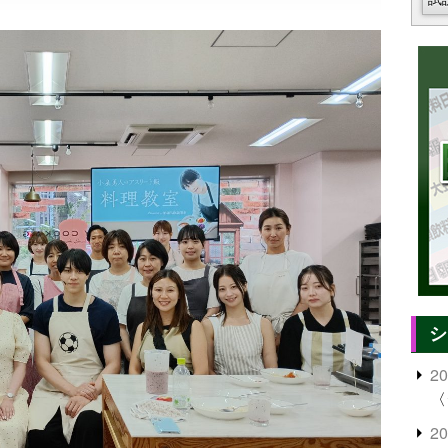
シ
2
〈
2