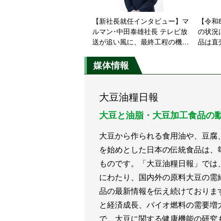
【新社長就任インタビュー】マ
【令和
ルマン･中田泰雄社長 テレビ放
の状況
送が追い風に、最終工程の機械
品は直
化で「国産生 減塩 20%」新規
需要に応える
媒体情報
大豆油糧日報
大豆と油脂・大豆加工食品の
大豆から作られる食用油や、豆腐
を始めとした日本の伝統食品は、
ものです。「大豆油糧日報」では
にわたり、国内外の原料大豆の需
品の最新情報を伝え続けておりま
と経済成長、バイオ燃料の需要増
で、大豆に関する健康機能の研究