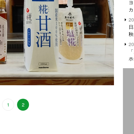
ヨ
カ
2
日
秋
2
「
ホ
1
2