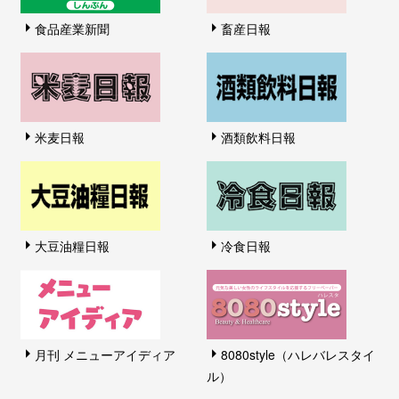
食品産業新聞
畜産日報
米麦日報
酒類飲料日報
大豆油糧日報
冷食日報
月刊 メニューアイディア
8080style（ハレバレスタイ
ル）