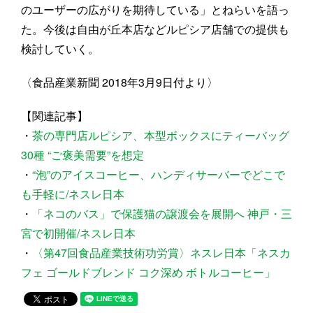
のユーザーの広がりを期待している」とねらいを語っ
た。今後は自由が丘本店などルピシア店舗での提供も
検討していく。
〈食品産業新聞 2018年3月9日付より〉
【関連記事】
・
茶の専門店ルピシア、本型ボックスにティーバッグ
30種 “ご褒美需要”を想定
・
“泡”のアイスコーヒー、ハンディサーバーでどこで
も手軽に/ネスレ日本
・
「ネコのバス」で保護猫の譲渡会を展開へ 神戸・三
宮で初開催/ネスレ日本
・
〈第47回食品産業技術功労賞〉ネスレ日本「ネスカ
フェ ゴールドブレンド コク深め ボトルコーヒー」