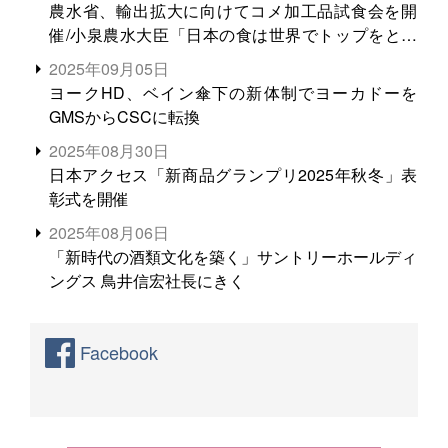
農水省、輸出拡大に向けてコメ加工品試食会を開
催/小泉農水大臣「日本の食は世界でトップをとれ
る。米増産に向けて、米輸出需要の拡大を」
2025年09月05日
ヨークHD、ベイン傘下の新体制でヨーカドーを
GMSからCSCに転換
2025年08月30日
日本アクセス「新商品グランプリ2025年秋冬」表
彰式を開催
2025年08月06日
「新時代の酒類文化を築く」サントリーホールディ
ングス 鳥井信宏社長にきく
Facebook