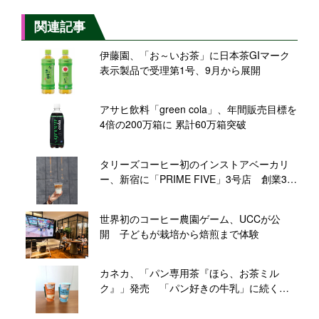
関連記事
伊藤園、「お～いお茶」に日本茶GIマーク
表示製品で受理第1号、9月から展開
アサヒ飲料「green cola」、年間販売目標を
4倍の200万箱に 累計60万箱突破
タリーズコーヒー初のインストアベーカリ
ー、新宿に「PRIME FIVE」3号店 創業30
周年の旗艦店にむけ新たな挑戦
世界初のコーヒー農園ゲーム、UCCが公
開 子どもが栽培から焙煎まで体験
カネカ、「パン専用茶『ほら、お茶ミル
ク』」発売 「パン好きの牛乳」に続く新
シリーズ