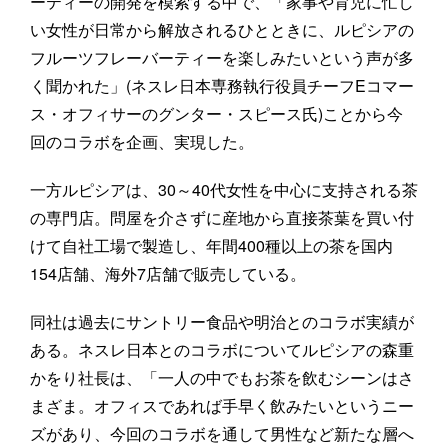
ーティーの開発を模索する中で、「家事や育児に忙し
い女性が日常から解放されるひとときに、ルピシアの
フルーツフレーバーティーを楽しみたいという声が多
く聞かれた」(ネスレ日本専務執行役員チーフEコマー
ス・オフィサーのグンター・スピース氏)ことから今
回のコラボを企画、実現した。
一方ルピシアは、30～40代女性を中心に支持される茶
の専門店。問屋を介さずに産地から直接茶葉を買い付
けて自社工場で製造し、年間400種以上の茶を国内
154店舗、海外7店舗で販売している。
同社は過去にサントリー食品や明治とのコラボ実績が
ある。ネスレ日本とのコラボについてルピシアの森重
かをり社長は、「一人の中でもお茶を飲むシーンはさ
まざま。オフィスであれば手早く飲みたいというニー
ズがあり、今回のコラボを通して男性など新たな層へ