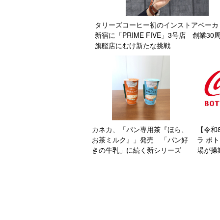
タリーズコーヒー初のインストアベーカ
新宿に「PRIME FIVE」3号店 創業30
旗艦店にむけ新たな挑戦
カネカ、「パン専用茶『ほら、
【令和
お茶ミルク』」発売 「パン好
ラ ボ
きの牛乳」に続く新シリーズ
場が操
す天然