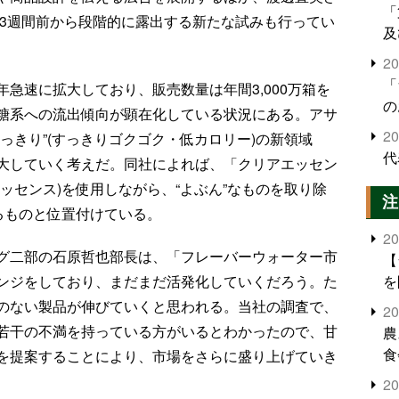
「
発売3週間前から段階的に露出する新たな試みも行ってい
及
2
「
急速に拡大しており、販売数量は年間3,000万箱を
の
糖系への流出傾向が顕在化している状況にある。アサ
2
っきり”(すっきりゴクゴク・低カロリー)の新領域
代
大していく考えだ。同社によれば、「クリアエッセン
ッセンス)を使用しながら、“よぶん”なものを取り除
注
るものと位置付けている。
2
グ二部の石原哲也部長は、「フレーバーウォーター市
【
を
ンジをしており、まだまだ活発化していくだろう。た
のない製品が伸びていくと思われる。当社の調査で、
2
若干の不満を持っている方がいるとわかったので、甘
農
食
を提案することにより、市場をさらに盛り上げていき
界
2
米