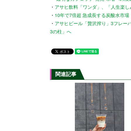
・
アサヒ飲料「ワンダ」、「人生楽し
・
10年で7倍超 急成長する炭酸水市
・
アサヒビール「贅沢搾り」3フレー
3の柱」へ
関連記事