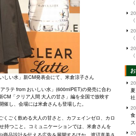
〈
2
〈
2
〈
2
〈
お
m おいしい水」新CM発表会にて、米倉涼子さん
2
テ from おいしい水」(600mlPET)の発売に合わ
夏
新CM「クリア人間 大人の甘さ」編を全国で放映す
社
で開催し、会場には米倉さんも登場した。
2
食
ごくごく飲める大人の甘さと、カフェインゼロ、カロ
ス
を併せ持つこと。コミュニケーションでは、米倉さんを
2
や商品設計を伝える広告を展開するほか、渡辺直美さ