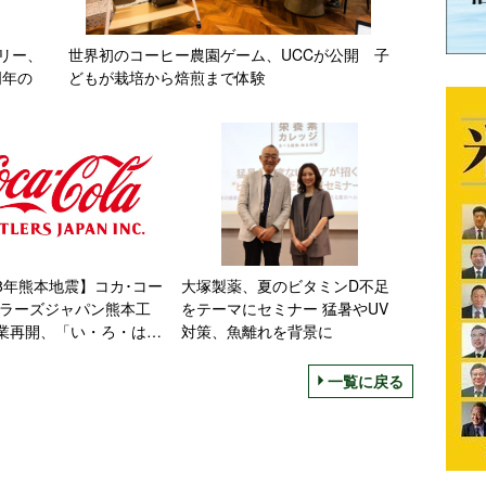
リー、
世界初のコーヒー農園ゲーム、UCCが公開 子
周年の
どもが栽培から焙煎まで体験
8年熊本地震】コカ･コー
大塚製薬、夏のビタミンD不足
トラーズジャパン熊本工
をテーマにセミナー 猛暑やUV
業再開、「い・ろ・は・
対策、魚離れを背景に
水」から生産
一覧に戻る