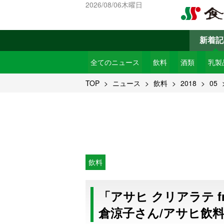
2026/08/06木曜日
新着記
全てのニュース
飲料
酒類
乳製
TOP
ニュース
飲料
2018
05
飲料
「アサヒ クリアラテ f
倉涼子さん/アサヒ飲