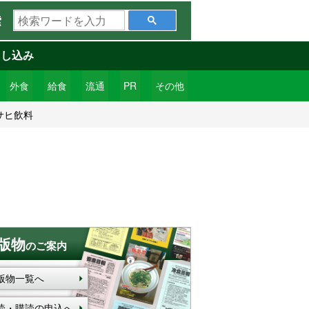
検
索
索
ワ
申し込み
ー
ド
外食
給食
流通
PR
その他
を
サヒ飲料
入
力
版物
のご案内
版物一覧へ
読・購読の申込へ