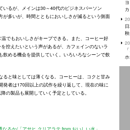
ヨ
いるが、メインは30～40代のビジネスパーソン
カ
方が多いが、時間とともにおいしさが減るという側面
2
日
秋
も常温でもおいしさがキープできる。また、コーヒー好
2
ンを控えたいという声があるが、カフェインのないラ
「
も飲める機会を提供していく。いろいろなシーンで飲
ホ
なると味としては薄くなる。コーヒーは、コクと甘み
開発者は170回以上の試作を繰り返して、現在の味に
以降の製品も展開していく予定としている。
〉
なるか/「アサヒ クリアラテ from おいしい水」