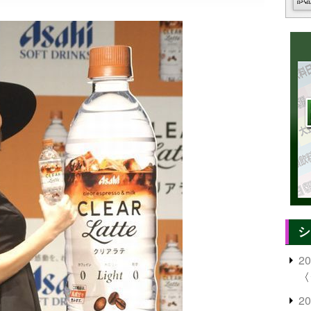
シ
2
〈
2