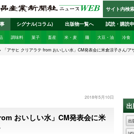
サイト内検
事
シグナル(コラム)
出版物一覧へ
試読・購読
品
調味料
菓子
畜産
米・麦
麺
大豆・油
冷食
「アサヒ クリアラテ from おいしい水」CM発表会に米倉涼子さん/ア
2018年5月10日
出
rom おいしい水」CM発表会に米
出
料
試