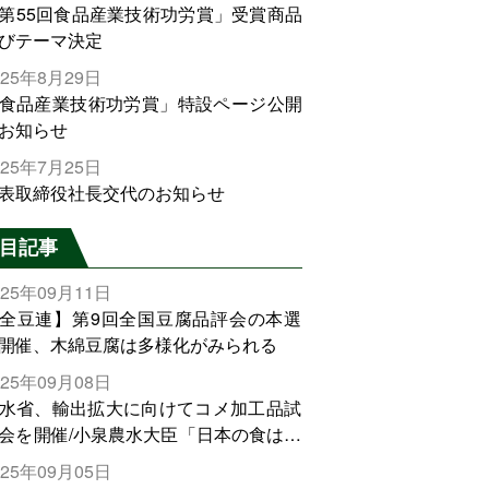
第55回食品産業技術功労賞」受賞商品
びテーマ決定
025年8月29日
食品産業技術功労賞」特設ページ公開
お知らせ
025年7月25日
表取締役社長交代のお知らせ
目記事
025年09月11日
全豆連】第9回全国豆腐品評会の本選
開催、木綿豆腐は多様化がみられる
025年09月08日
水省、輸出拡大に向けてコメ加工品試
会を開催/小泉農水大臣「日本の食は世
でトップをとれる。米増産に向けて、
025年09月05日
輸出需要の拡大を」