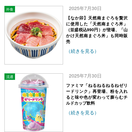
2025年7月30日
外食
【なか卯】天然南まぐろを贅沢
に使用した「天然南まぐろ丼」
（並盛税込990円）が登場、「山
かけ天然南まぐろ丼」も同時販
売
（続きを見る）
2025年7月30日
流通
ファミマ「ねるねるねるねゼリ
ードリンク」再登場、粉を入れ
ると味や色が変わって膨らむチ
ルドカップ飲料
（続きを見る）