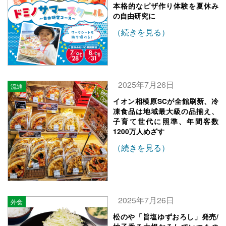
本格的なピザ作り体験を夏休み
の自由研究に
（続きを見る）
2025年7月26日
流通
イオン相模原SCが全館刷新、冷
凍食品は地域最大級の品揃え、
子育て世代に照準、年間客数
1200万人めざす
（続きを見る）
2025年7月26日
外食
松のや「旨塩ゆずおろし」発売/