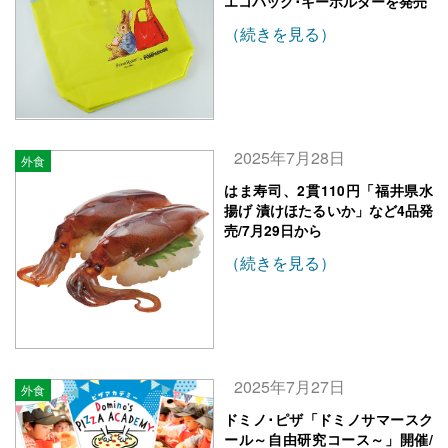
エコバッグ･キーホルダーを発売
（続きを見る）
2025年7月28日
外食
はま寿司、2貫110円「福井県水
揚げ 漬けほたるいか」など4品発
売/7月29日から
（続きを見る）
2025年7月27日
外食
ドミノ･ピザ「ドミノサマースク
ール～自由研究コース～」開催/