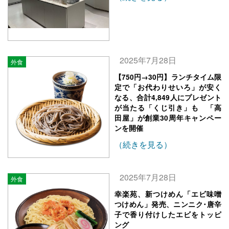
2025年7月28日
外食
【750円→30円】ランチタイム限
定で「お代わりせいろ」が安く
なる、合計4,849人にプレゼント
が当たる「くじ引き」も 「高
田屋」が創業30周年キャンペー
ンを開催
（続きを見る）
2025年7月28日
外食
幸楽苑、新つけめん「エビ味噌
つけめん」発売、ニンニク･唐辛
子で香り付けしたエビをトッピ
ング