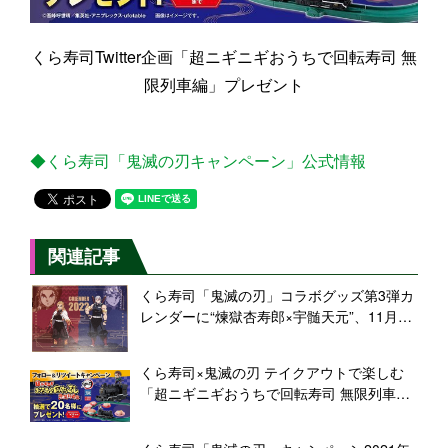
くら寿司Twitter企画「超ニギニギおうちで回転寿司 無
限列車編」プレゼント
◆くら寿司「鬼滅の刃キャンペーン」公式情報
関連記事
くら寿司「鬼滅の刃」コラボグッズ第3弾カ
レンダーに“煉獄杏寿郎×宇髄天元”、11月19
日配布開始
くら寿司×鬼滅の刃 テイクアウトで楽しむ
「超ニギニギおうちで回転寿司 無限列車
編」プレゼントキャンペーン開始