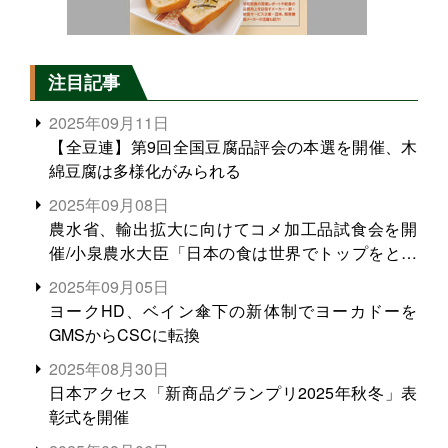
注目記事
2025年09月11日
【全豆連】第9回全国豆腐品評会の本選を開催、木
綿豆腐は多様化がみられる
2025年09月08日
農水省、輸出拡大に向けてコメ加工品試食会を開
催/小泉農水大臣「日本の食は世界でトップをとれ
る。米増産に向けて、米輸出需要の拡大を」
2025年09月05日
ヨークHD、ベイン傘下の新体制でヨーカドーを
GMSからCSCに転換
2025年08月30日
日本アクセス「新商品グランプリ2025年秋冬」表
彰式を開催