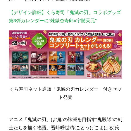
【デザイン詳細】くら寿司「鬼滅の刃」コラボグッズ
第3弾カレンダーに“煉獄杏寿郎×宇髄天元”
くら寿司ネット通販「鬼滅の刃カレンダー」付きセッ
ト発売
アニメ「鬼滅の刃」は“鬼”の誅滅を目指す“鬼殺隊”の剣
士たちを描く物語。吾峠呼世晴(ごとうげこよはる)氏