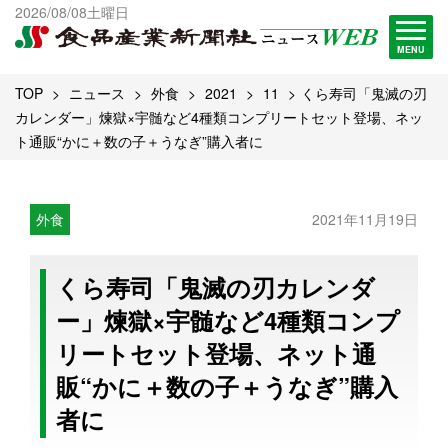
出版物一覧へ
2026/08/08土曜日
試読・購読申し込み
MENU
TOP
ニュース
外食
2021
11
くら寿司「鬼滅の刃
カレンダー」煉獄×宇髄など4種類コンプリートセット登場、ネッ
ト通販“かに＋数の子＋うなぎ”購入者に
外食
2021年11月19日
くら寿司「鬼滅の刃カレンダ
ー」煉獄×宇髄など4種類コンプ
リートセット登場、ネット通
販“かに＋数の子＋うなぎ”購入
者に