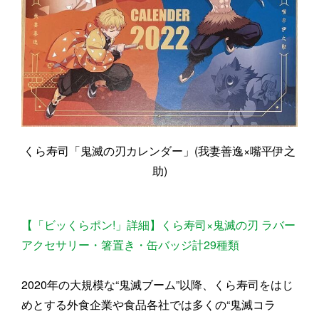
くら寿司「鬼滅の刃カレンダー」(我妻善逸×嘴平伊之
助)
【「ビッくらポン!」詳細】くら寿司×鬼滅の刃 ラバー
アクセサリー・箸置き・缶バッジ計29種類
2020年の大規模な“鬼滅ブーム”以降、くら寿司をはじ
めとする外食企業や食品各社では多くの“鬼滅コラ