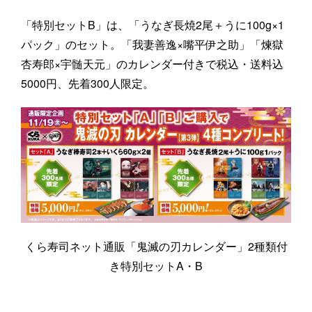
「特別セットB」は、「うなぎ長焼2尾＋うに100g×1
パック」のセット。「我妻善逸×嘴平伊之助」「煉獄
杏寿郎×宇髄天元」のカレンダー付きで税込・送料込
5000円、先着300人限定。
くら寿司ネット通販「鬼滅の刃カレンダー」2種類付
き特別セットA・B