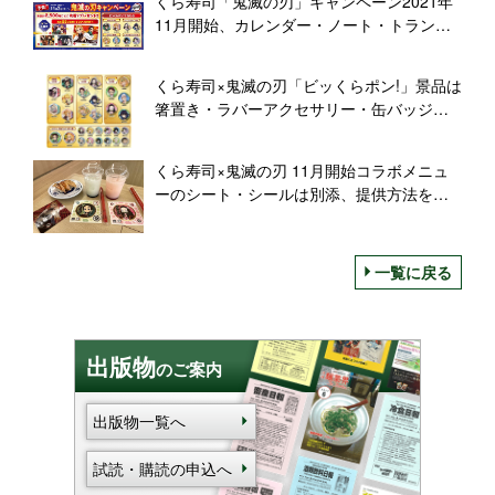
くら寿司「鬼滅の刃」キャンペーン2021年
11月開始、カレンダー・ノート・トランプ
などコラボグッズ配布、宇髄天元・煉獄杏
寿郎のコラボメニューも
くら寿司×鬼滅の刃「ビッくらポン!」景品は
箸置き・ラバーアクセサリー・缶バッジ計
29種類、2021年11月～12月にコラボキャン
ペーン
くら寿司×鬼滅の刃 11月開始コラボメニュ
ーのシート・シールは別添、提供方法を変
えた理由とは
一覧に戻る
出版物
のご案内
出版物一覧へ
試読・購読の申込へ