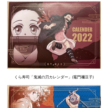
くら寿司「鬼滅の刃カレンダー」(竈門禰豆子)