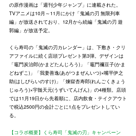
の原作漫画は「週刊少年ジャンプ」に連載された。
TVアニメは10月～11月にかけ「鬼滅の刃 無限列車
編」が放送されており、12月から続編「鬼滅の刃 遊
郭編」が放送予定。
くら寿司の「鬼滅の刃カレンダー」は、下敷き・クリ
アファイルに続く店頭プレゼント第3弾。デザインは
「竈門炭治郎(かまどたんじろう)」「竈門禰豆子(かま
どねずこ)」「我妻善逸(あがつまぜんいつ)×嘴平伊之
助(はしびらいのすけ)」「煉獄杏寿郎(れんごくきょう
じゅろう)×宇髄天元(うずいてんげん)」の4種類。店頭
では11月19日から先着順に、店内飲食・テイクアウト
で税込2500円の会計ごとに1点をプレゼントしてい
る。
【コラボ概要】くら寿司「鬼滅の刃」キャンペーン