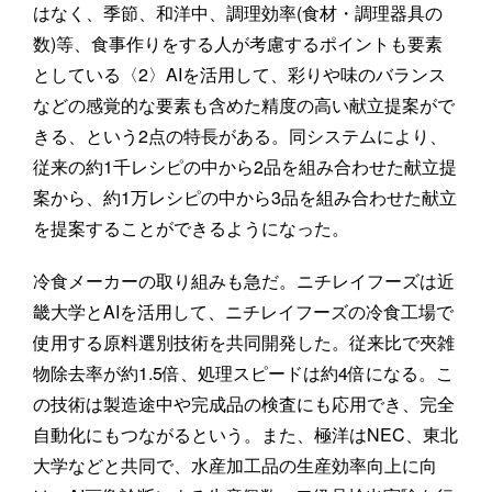
はなく、季節、和洋中、調理効率(食材・調理器具の
数)等、食事作りをする人が考慮するポイントも要素
としている〈2〉AIを活用して、彩りや味のバランス
などの感覚的な要素も含めた精度の高い献立提案がで
きる、という2点の特長がある。同システムにより、
従来の約1千レシピの中から2品を組み合わせた献立提
案から、約1万レシピの中から3品を組み合わせた献立
を提案することができるようになった。
冷食メーカーの取り組みも急だ。ニチレイフーズは近
畿大学とAIを活用して、ニチレイフーズの冷食工場で
使用する原料選別技術を共同開発した。従来比で夾雑
物除去率が約1.5倍、処理スピードは約4倍になる。こ
の技術は製造途中や完成品の検査にも応用でき、完全
自動化にもつながるという。また、極洋はNEC、東北
大学などと共同で、水産加工品の生産効率向上に向