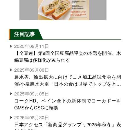
注目記事
2025年09月11日
【全豆連】第9回全国豆腐品評会の本選を開催、木
綿豆腐は多様化がみられる
2025年09月08日
農水省、輸出拡大に向けてコメ加工品試食会を開
催/小泉農水大臣「日本の食は世界でトップをとれ
る。米増産に向けて、米輸出需要の拡大を」
2025年09月05日
ヨークHD、ベイン傘下の新体制でヨーカドーを
GMSからCSCに転換
2025年08月30日
日本アクセス「新商品グランプリ2025年秋冬」表