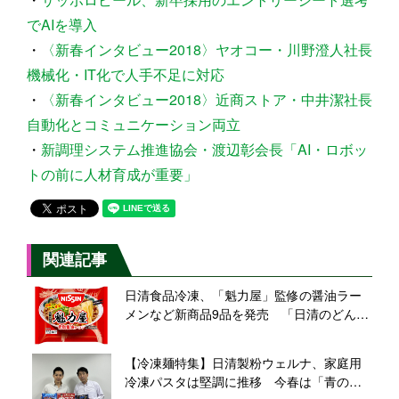
でAIを導入
・
〈新春インタビュー2018〉ヤオコー・川野澄人社長
機械化・IT化で人手不足に対応
・
〈新春インタビュー2018〉近商ストア・中井潔社長
自動化とコミュニケーション両立
・
新調理システム推進協会・渡辺彰会長「AI・ロボッ
トの前に人材育成が重要」
関連記事
日清食品冷凍、「魁力屋」監修の醤油ラー
メンなど新商品9品を発売 「日清のどん兵
衛」大盛サイズのうどんも、有名店コラボ
や定番ブランドに注力
【冷凍麺特集】日清製粉ウェルナ、家庭用
冷凍パスタは堅調に推移 今春は「青の洞