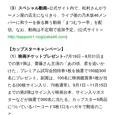
〈3〉スペシャル動画
=公式サイト内で、松村さんがラ
ーメン屋の店主になりきり、ライブ後の乃木坂46メン
バーに和ラーを振る舞う動画「まつむラー亭」を配
信。なお、動画は不定期で追加予定。(公式サイト＝
http://sapporo1-nogizaka46.com
)
【カップスターキャンペーン】
〈1〉映画チケットプレゼント
=7月19日～8月31日ま
での第1弾は、齋藤さん主演の「あの頃、君を追いか
けた」プレミアム試写会招待券1枚を抽選で150組300
名にプレゼント。副賞は、100名に映画鑑賞券1枚が当
たる(30枚サイン入り、70枚通常)。9月1日～11月15日
までの第2弾はサイン入り映画台本、サイン入りポス
ターなどが抽選で300名に当たる。カップスター5商品
についているバーコード3枚1口をハガキで郵送のこ
と。