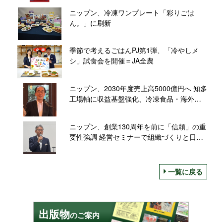
も
ニップン、冷凍ワンプレート「彩りごは
ん。」に刷新
季節で考えるごはんPJ第1弾、「冷やしメ
シ」試食会を開催＝JA全農
ニップン、2030年度売上高5000億円へ 知多
工場軸に収益基盤強化、冷凍食品・海外を
拡大
ニップン、創業130周年を前に「信頼」の重
要性強調 経営セミナーで組織づくりと日本
経済を講演
一覧に戻る
出版物
のご案内