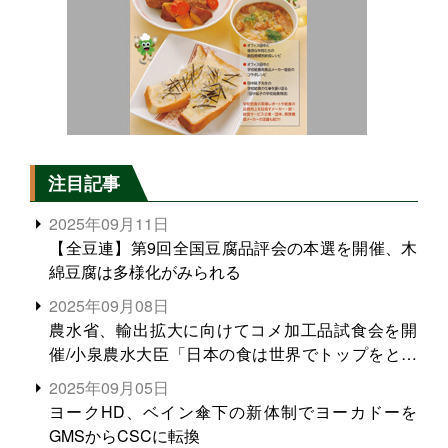
注目記事
2025年09月11日
【全豆連】第9回全国豆腐品評会の本選を開催、木
綿豆腐は多様化がみられる
2025年09月08日
農水省、輸出拡大に向けてコメ加工品試食会を開
催/小泉農水大臣「日本の食は世界でトップをとれ
る。米増産に向けて、米輸出需要の拡大を」
2025年09月05日
ヨークHD、ベイン傘下の新体制でヨーカドーを
GMSからCSCに転換