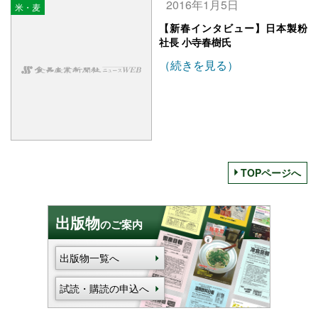
2016年1月5日
米・麦
【新春インタビュー】日本製粉
社長 小寺春樹氏
（続きを見る）
TOPページへ
出版物
のご案内
出版物一覧へ
試読・購読の申込へ