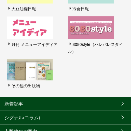
大豆油糧日報
冷食日報
月刊 メニューアイディア
8080style（ハレバレスタイ
ル）
その他の出版物
新着記事
シグナル(コラム)