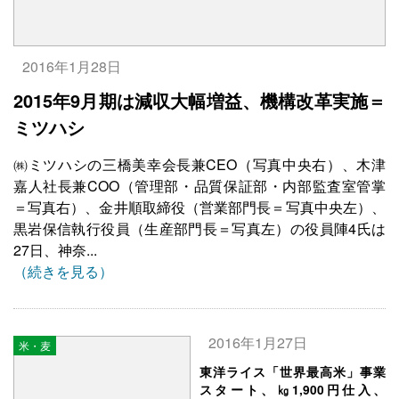
2016年1月28日
2015年9月期は減収大幅増益、機構改革実施＝
ミツハシ
㈱ミツハシの三橋美幸会長兼CEO（写真中央右）、木津
嘉人社長兼COO（管理部・品質保証部・内部監査室管掌
＝写真右）、金井順取締役（営業部門長＝写真中央左）、
黒岩保信執行役員（生産部門長＝写真左）の役員陣4氏は
27日、神奈...
（続きを見る）
2016年1月27日
米・麦
東洋ライス「世界最高米」事業
スタート、㎏1,900円仕入、