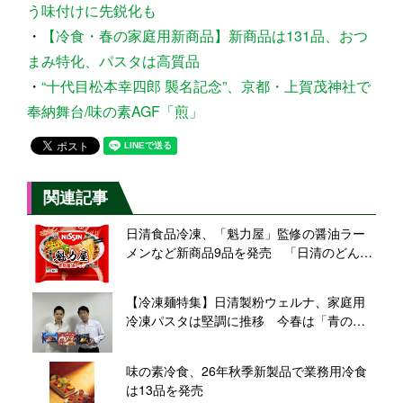
う味付けに先鋭化も
・
【冷食・春の家庭用新商品】新商品は131品、おつ
まみ特化、パスタは高質品
・
“十代目松本幸四郎 襲名記念”、京都・上賀茂神社で
奉納舞台/味の素AGF「煎」
関連記事
日清食品冷凍、「魁力屋」監修の醤油ラー
メンなど新商品9品を発売 「日清のどん兵
衛」大盛サイズのうどんも、有名店コラボ
や定番ブランドに注力
【冷凍麺特集】日清製粉ウェルナ、家庭用
冷凍パスタは堅調に推移 今春は「青の洞
窟」シリーズで新商品投入
味の素冷食、26年秋季新製品で業務用冷食
は13品を発売