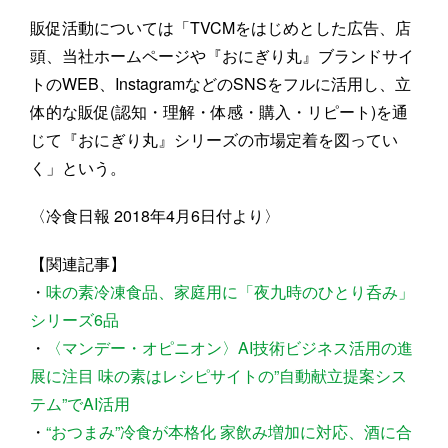
販促活動については「TVCMをはじめとした広告、店
頭、当社ホームページや『おにぎり丸』ブランドサイ
トのWEB、InstagramなどのSNSをフルに活用し、立
体的な販促(認知・理解・体感・購入・リピート)を通
じて『おにぎり丸』シリーズの市場定着を図ってい
く」という。
〈冷食日報 2018年4月6日付より〉
【関連記事】
・
味の素冷凍食品、家庭用に「夜九時のひとり呑み」
シリーズ6品
・
〈マンデー・オピニオン〉AI技術ビジネス活用の進
展に注目 味の素はレシピサイトの”自動献立提案シス
テム”でAI活用
・
“おつまみ”冷食が本格化 家飲み増加に対応、酒に合