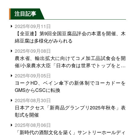
注目記事
2025年09月11日
【全豆連】第9回全国豆腐品評会の本選を開催、木
綿豆腐は多様化がみられる
2025年09月08日
農水省、輸出拡大に向けてコメ加工品試食会を開
催/小泉農水大臣「日本の食は世界でトップをとれ
る。米増産に向けて、米輸出需要の拡大を」
2025年09月05日
ヨークHD、ベイン傘下の新体制でヨーカドーを
GMSからCSCに転換
2025年08月30日
日本アクセス「新商品グランプリ2025年秋冬」表
彰式を開催
2025年08月06日
「新時代の酒類文化を築く」サントリーホールディ