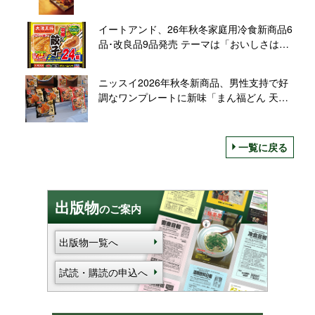
イートアンド、26年秋冬家庭用冷食新商品6
品･改良品9品発売 テーマは「おいしさは素
材から」、添加物に頼らない商品づくりを
再訴求
ニッスイ2026年秋冬新商品、男性支持で好
調なワンプレートに新味「まん福どん 天
丼」「同 中華丼」投入し、さらなる需要獲
得へ
一覧に戻る
出版物
のご案内
出版物一覧へ
試読・購読の申込へ