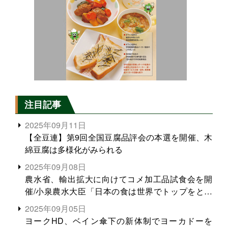
注目記事
2025年09月11日
【全豆連】第9回全国豆腐品評会の本選を開催、木
綿豆腐は多様化がみられる
2025年09月08日
農水省、輸出拡大に向けてコメ加工品試食会を開
催/小泉農水大臣「日本の食は世界でトップをとれ
る。米増産に向けて、米輸出需要の拡大を」
2025年09月05日
ヨークHD、ベイン傘下の新体制でヨーカドーを