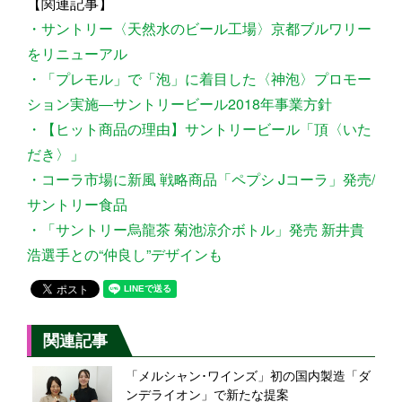
【関連記事】
・サントリー〈天然水のビール工場〉京都ブルワリー
をリニューアル
・「プレモル」で「泡」に着目した〈神泡〉プロモー
ション実施―サントリービール2018年事業方針
・【ヒット商品の理由】サントリービール「頂〈いた
だき〉」
・コーラ市場に新風 戦略商品「ペプシ Jコーラ」発売/
サントリー食品
・「サントリー烏龍茶 菊池涼介ボトル」発売 新井貴
浩選手との“仲良し”デザインも
関連記事
「メルシャン･ワインズ」初の国内製造「ダ
ンデライオン」で新たな提案