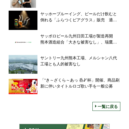
ヤッホーブルーイング、ビールだけ飲むと
倒れる「ふらつくビアグラス」販売 適正
飲酒を啓発、ビアレストランにも展開
サッポロビール九州日田工場が製造再開
熊本酒造組合「大きな被害なし」、瑞鷹は
製品や資材が一部損傷
サントリー九州熊本工場、メルシャン八代
工場とも人的被害なし
「“き～ざくら～あっ 呑♪”杯」開催、商品刷
新に伴いタイトルロゴ歌い手を一般公募
一覧に戻る