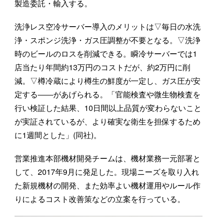
製造委託・輸入する。
洗浄レス空冷サーバー導入のメリットは▽毎日の水洗
浄・スポンジ洗浄・ガス圧調整が不要となる。▽洗浄
時のビールのロスを削減できる。瞬冷サーバーでは1
店当たり年間約13万円のコストだが、約2万円に削
減。▽樽冷蔵により樽生の鮮度が一定し、ガス圧が安
定する――があげられる。「官能検査や微生物検査を
行い検証した結果、10日間以上品質が変わらないこと
が実証されているが、より確実な衛生を担保するため
に1週間とした」(同社)。
営業推進本部機材開発チームは、機材業務一元部署と
して、2017年9月に発足した。現場ニーズを取り入れ
た新規機材の開発、また効率よい機材運用やルール作
りによるコスト改善策などの立案を行っている。