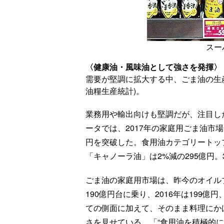
スー
〈健康油・風味油として強さを発揮〉
需要が堅調に拡大する中、ごま油の生産
油糧生産統計)。
業務用や輸出向けも堅調だが、注目し
ータでは、2017年の家庭用ごま油市場
円を突破した。食用油カテゴリートップ
「キャノーラ油」は2%減の295億円
ごま油の家庭用市場は、昨今のオイルブ
190億円台に乗り、2016年は199億
ての側面に加えて、そのまま料理にか
さを見せている。「“食用油を積極的