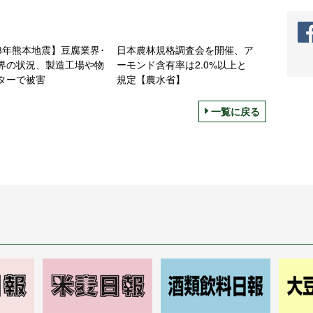
8年熊本地震】豆腐業界･
日本農林規格調査会を開催、ア
界の状況、製造工場や物
ーモンド含有率は2.0%以上と
ターで被害
規定【農水省】
一覧に戻る