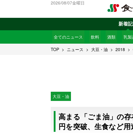
2026/08/07金曜日
新着記
全てのニュース
飲料
酒類
乳製
TOP
ニュース
大豆・油
2018
大豆・油
高まる「ごま油」の存在
円を突破、生食など用