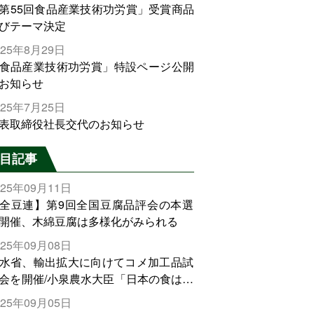
第55回食品産業技術功労賞」受賞商品
びテーマ決定
025年8月29日
食品産業技術功労賞」特設ページ公開
お知らせ
025年7月25日
表取締役社長交代のお知らせ
目記事
025年09月11日
全豆連】第9回全国豆腐品評会の本選
開催、木綿豆腐は多様化がみられる
025年09月08日
水省、輸出拡大に向けてコメ加工品試
会を開催/小泉農水大臣「日本の食は世
でトップをとれる。米増産に向けて、
025年09月05日
輸出需要の拡大を」