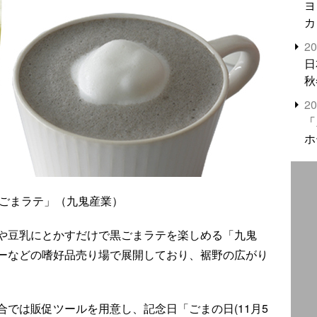
ヨ
カ
2
日
秋
2
「
ホ
黒ごまラテ」（九鬼産業）
や豆乳にとかすだけで黒ごまラテを楽しめる「九鬼
ーなどの嗜好品売り場で展開しており、裾野の広がり
では販促ツールを用意し、記念日「ごまの日(11月5