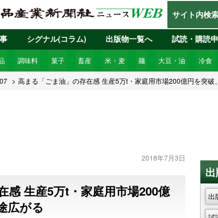
サイト内検
事
シグナル(コラム)
出版物一覧へ
試読・購読
品
調味料
菓子
畜産
米・麦
麺
大豆・油
冷食
07
高まる「ごま油」の存在感 生産5万t・家庭用市場200億円を突
2018年7月3日
出
感 生産5万t・家庭用市場200億
出
途広がる
試