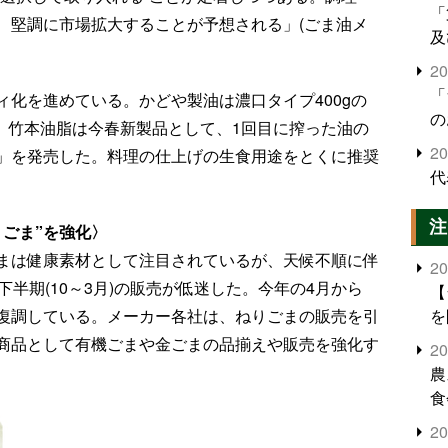
「
、堅調に市場拡大することが予想される」(ごま油メ
及
2
「
化を進めている。かどや製油は濃口タイプ400gの
の
る。竹本油脂は今春新製品として、1回目に搾った油の
2
」を発売した。料理の仕上げの生食用途をとくに推奨
代
注
ごま”を強化〉
まは健康素材として注目されているが、天候不順に伴
2
半期(10～3月)の販売が低迷した。今年の4月から
【
を
復調している。メーカー各社は、ねりごまの販売を引
商品として有機ごまや金ごまの品揃えや販売を強化す
2
農
食
界
2
米