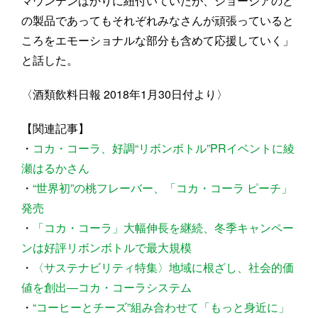
マウンテンばかりに紐付いていたが、ジョージアのど
の製品であってもそれぞれみなさんが頑張っていると
ころをエモーショナルな部分も含めて応援していく」
と話した。
〈酒類飲料日報 2018年1月30日付より〉
【関連記事】
・
コカ・コーラ、好調“リボンボトル”PRイベントに綾
瀬はるかさん
・
“世界初”の桃フレーバー、「コカ・コーラ ピーチ」
発売
・
「コカ・コーラ」大幅伸長を継続、冬季キャンペー
ンは好評リボンボトルで最大規模
・
〈サステナビリティ特集〉地域に根ざし、社会的価
値を創出―コカ・コーラシステム
・
“コーヒーとチーズ”組み合わせて「もっと身近に」