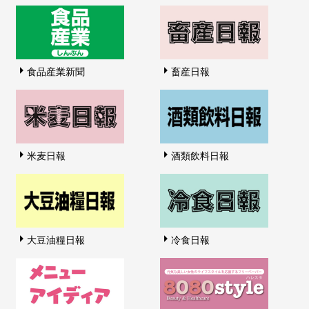
食品産業新聞
畜産日報
米麦日報
酒類飲料日報
大豆油糧日報
冷食日報