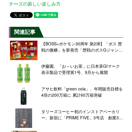
チーズの新しい楽しみ方
関連記事
【BOSS×ポケモン30周年 第2弾】「ボス 歴
戦の微糖」を新発売「歴戦のボスGジャン」
などが当たるキャンペーンも
伊藤園、「お～いお茶」に日本茶GIマーク
表示製品で受理第1号、9月から展開
アサヒ飲料「green cola」、年間販売目標を
4倍の200万箱に 累計60万箱突破
タリーズコーヒー初のインストアベーカリ
ー、新宿に「PRIME FIVE」3号店 創業30
周年の旗艦店にむけ新たな挑戦