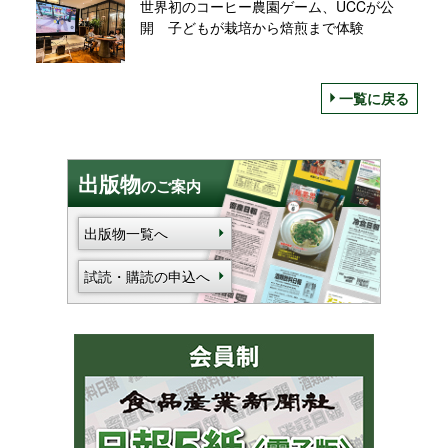
世界初のコーヒー農園ゲーム、UCCが公
開 子どもが栽培から焙煎まで体験
一覧に戻る
出版物
のご案内
出版物一覧へ
試読・購読の申込へ