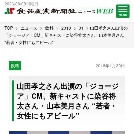
出版物一覧へ
2026/08/09日曜日
試読・購読申し込み
MENU
TOP
ニュース
飲料
2018
01
山田孝之さん出演の
「ジョージア」CM、新キャストに染谷将太さん・山本美月さん
“若者・女性にもアピール”
飲料
2018年1月30日
山田孝之さん出演の「ジョージ
ア」CM、新キャストに染谷将
太さん・山本美月さん “若者・
女性にもアピール”