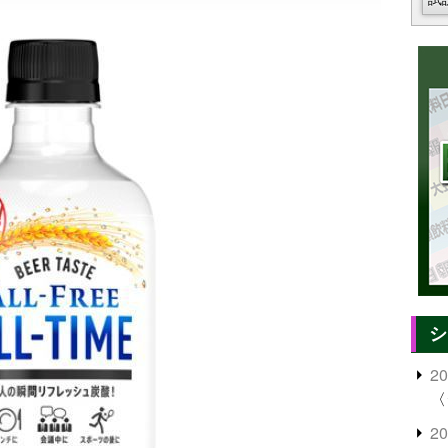
シ
2
〈
2