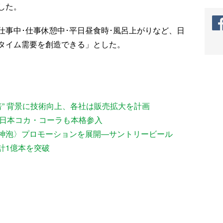
した。
仕事中･仕事休憩中･平日昼食時･風呂上がりなど、日
タイム需要を創造できる」とした。
〉
倍” 背景に技術向上、各社は販売拡大を計画
場 日本コカ・コーラも本格参入
神泡〉プロモーションを展開―サントリービール
計1億本を突破