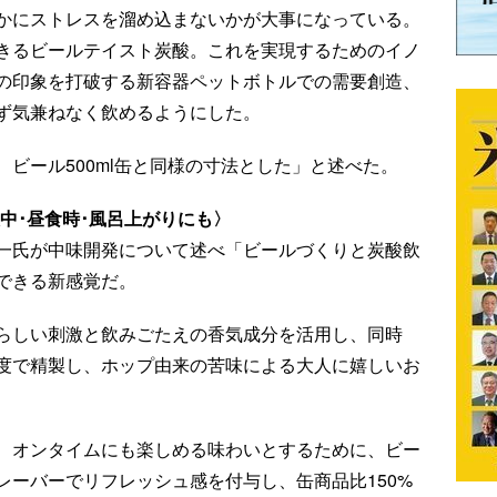
かにストレスを溜め込まないかが大事になっている。
きるビールテイスト炭酸。これを実現するためのイノ
の印象を打破する新容器ペットボトルでの需要創造、
ず気兼ねなく飲めるようにした。
ビール500ml缶と同様の寸法とした」と述べた。
憩中･昼食時･風呂上がりにも〉
一氏が中味開発について述べ「ビールづくりと炭酸飲
できる新感覚だ。
らしい刺激と飲みごたえの香気成分を活用し、同時
度で精製し、ホップ由来の苦味による大人に嬉しいお
、オンタイムにも楽しめる味わいとするために、ビー
レーバーでリフレッシュ感を付与し、缶商品比150%