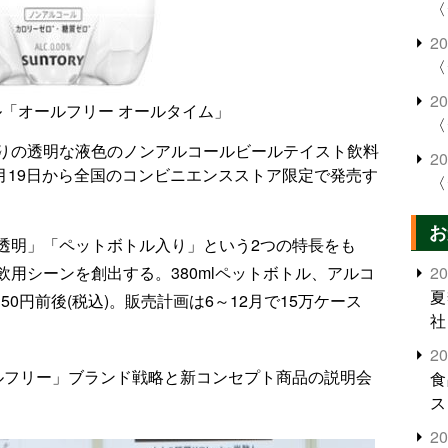
〈
2
〈
2
「オールフリー オールタイム」
〈
りの透明な液色のノンアルコールビールテイスト飲料
2
月19日から全国のコンビニエンスストア限定で発売す
〈
お
透明」「ペットボトル入り」という2つの特長をも
用シーンを創出する。380mlペットボトル、アルコ
2
夏
50円前後(税込)。販売計画は6～12月で15万ケース
社
2
ルフリー」ブランド戦略と新コンセプト商品の説明会
食
ス
2