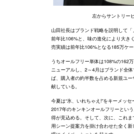
左からサントリー
山田社長はブランド戦略を説明して「ノ
前年比106%と、味の進化により大き
売実績は前年比106%となる185万ケ
うちオールフリー単体は108%の16
ニューアルし、2～4月はブランド全体
ば、購入者の約半数を占める新規ユー
献している。
今夏は“氷、いれちゃえ!”をキーメッ
2017年のキンキンオールフリーとい
得が見込める。そして、次に、これま
用シーン提案力を掛け合わせた全く新