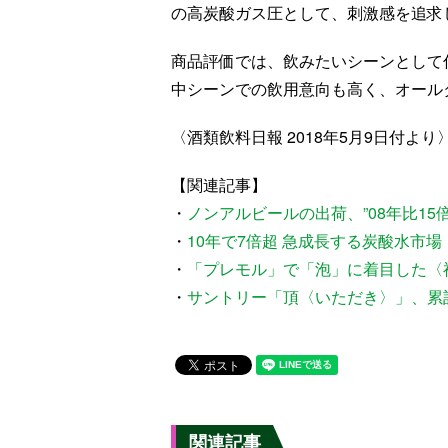
の高炭酸ガス圧として、刺激感を追求
商品評価では、飲みたいシーンとして
中シーンでの飲用意向も高く、オール
〈酒類飲料日報 2018年5月9日付より
【関連記事】
・
ノンアルビールの出荷、”08年比15
・
10年で7倍超 急成長する炭酸水市
・
「プレモル」で「泡」に着目した〈
・
サントリー「頂〈いただき〉」、累
関連記事