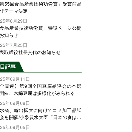
第55回食品産業技術功労賞」受賞商品
びテーマ決定
025年8月29日
食品産業技術功労賞」特設ページ公開
お知らせ
025年7月25日
表取締役社長交代のお知らせ
目記事
025年09月11日
全豆連】第9回全国豆腐品評会の本選
開催、木綿豆腐は多様化がみられる
025年09月08日
水省、輸出拡大に向けてコメ加工品試
会を開催/小泉農水大臣「日本の食は世
でトップをとれる。米増産に向けて、
025年09月05日
輸出需要の拡大を」