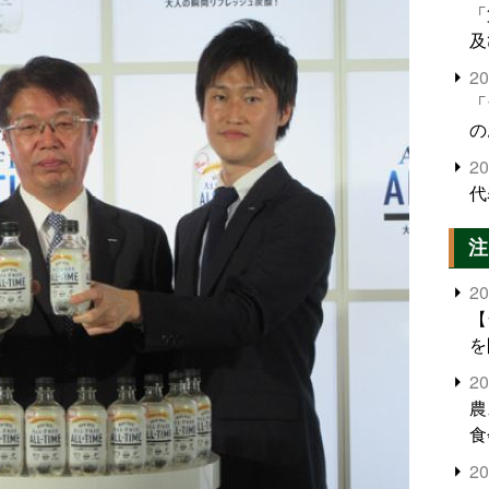
「
及
2
「
の
2
代
注
2
【
を
2
農
食
界
2
米