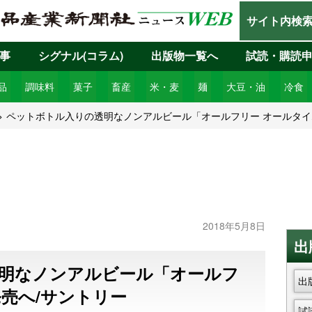
サイト内検
事
シグナル(コラム)
出版物一覧へ
試読・購読
品
調味料
菓子
畜産
米・麦
麺
大豆・油
冷食
ペットボトル入りの透明なノンアルビール「オールフリー オールタイ
2018年5月8日
出
明なノンアルビール「オールフ
出
売へ/サントリー
試