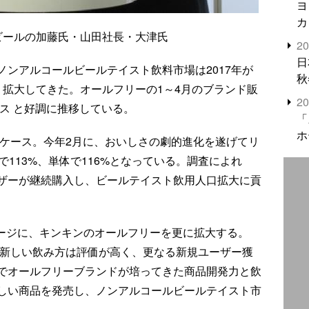
ヨ
カ
ビールの加藤氏・山田社長・大津氏
2
日
ンアルコールビールテイスト飲料市場は2017年が
秋
く拡大してきた。オールフリーの1～4月のブランド販
2
ース と好調に推移している。
「
ホ
2万ケース。今年2月に、おいしさの劇的進化を遂げてリ
で113%、単体で116%となっている。調査によれ
ザーが継続購入し、ビールテイスト飲用人口拡大に貢
セージに、キンキンのオールフリーを更に拡大する。
う新しい飲み方は評価が高く、更なる新規ユーザー獲
でオールフリーブランドが培ってきた商品開発力と飲
しい商品を発売し、ノンアルコールビールテイスト市