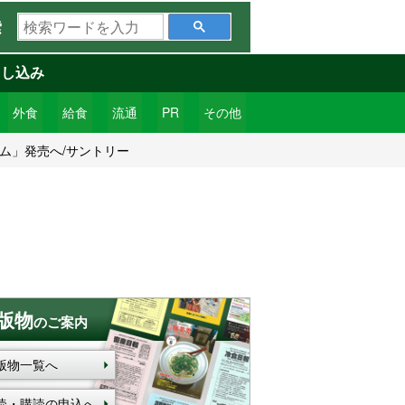
検
索
索
ワ
申し込み
ー
ド
外食
給食
流通
PR
その他
を
ム」発売へ/サントリー
入
力
版物
のご案内
版物一覧へ
読・購読の申込へ