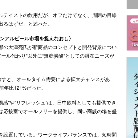
ルテイストの飲用だが、オフだけでなく、周囲の目線
出るはずだ」と述べた。
 ノンアルビール市場を捉えなおし〉
部の大津亮氏が新商品のコンセプトと開発背景につい
ビール代わり”以外に“無糖炭酸”としての潜在ニーズが
なおすと、オールタイム需要による拡大チャンスがあ
前年比121%だった。
揚感”や“リフレッシュ”は、日中飲料としても提供でき
は応接室でオールフリーを提供し、固い商談の場を盛
を設置している。ワークライフバランスでは、短時間