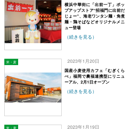
横浜中華街に「出前一丁」ポッ
プアップストア“招福門に出前だ
じょー”、海老ワンタン麺・角煮
麺・鶏そばなどオリジナルメニ
ュー登場
（続きを見る）
2023年1月20日
米・麦
国産小麦使用カフェ「むぎくら
べ」福岡で農福連携型にリニュ
ーアル、2月1日オープン
（続きを見る）
2023年1月19日
米・麦