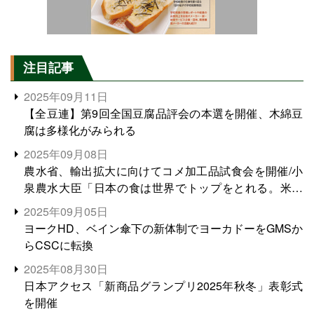
注目記事
2025年09月11日
【全豆連】第9回全国豆腐品評会の本選を開催、木綿豆
腐は多様化がみられる
2025年09月08日
農水省、輸出拡大に向けてコメ加工品試食会を開催/小
泉農水大臣「日本の食は世界でトップをとれる。米増
産に向けて、米輸出需要の拡大を」
2025年09月05日
ヨークHD、ベイン傘下の新体制でヨーカドーをGMSか
らCSCに転換
2025年08月30日
日本アクセス「新商品グランプリ2025年秋冬」表彰式
を開催