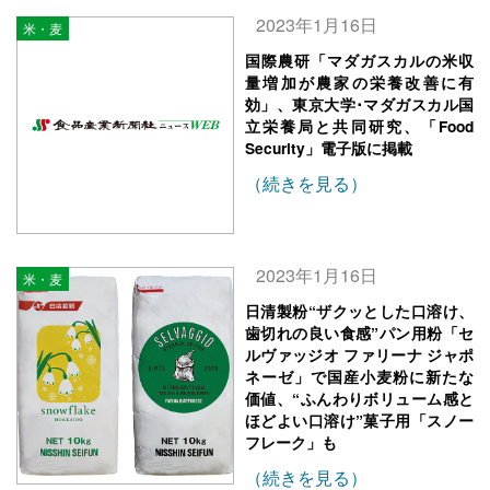
2023年1月16日
米・麦
国際農研「マダガスカルの米収
量増加が農家の栄養改善に有
効」、東京大学･マダガスカル国
立栄養局と共同研究、「Food
Security」電子版に掲載
（続きを見る）
2023年1月16日
米・麦
日清製粉“ザクッとした口溶け、
歯切れの良い食感”パン用粉「セ
ルヴァッジオ ファリーナ ジャポ
ネーゼ」で国産小麦粉に新たな
価値、“ふんわりボリューム感と
ほどよい口溶け”菓子用「スノー
フレーク」も
（続きを見る）