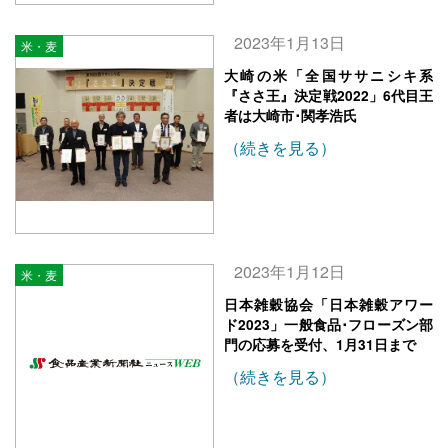
2023年1月13日
米・麦
大崎の米「全国ササニシキ系
『ささ王』決定戦2022」6代目王
者は大崎市･関孝浩氏
（続きを見る）
2023年1月12日
米・麦
日本雑穀協会「日本雑穀アワー
ド2023」一般食品･フローズン部
門の応募を受付、1月31日まで
（続きを見る）