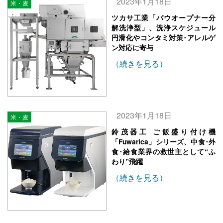
2023年1月18日
米・麦
ツカサ工業「パウオープナー分
解洗浄型」、洗浄スケジュール
円滑化やコンタミ対策･アレルゲ
ン対応に寄与
（続きを見る）
2023年1月18日
米・麦
鈴茂器工 ご飯盛り付け機
「Fuwarica」シリーズ、中食･外
食･給食業界の救世主として“ふ
わり”飛躍
（続きを見る）