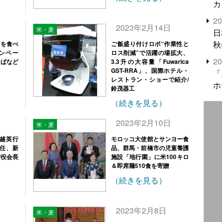
カ
2
日
2023年2月14日
米・麦
日
秋
』を食べ
ご飯盛り付けロボ“作業性と
ャンペー
ロス削減”で活躍の場拡大、
2
そばなど
3.3升の大容量「Fuwarica
GST-RRA」、国際ホテル・
「
レストラン・ショーで紹介/
ホ
鈴茂器工
（続きを見る）
日
2023年2月10日
米・麦
塚越英行
モロッコ大使館とサンヨー食
就任、新
品、群馬・前橋市の児童養護
締役会長
施設「地行園」に米100キロ
＆即席麺510食を寄贈
（続きを見る）
2023年2月8日
米・麦