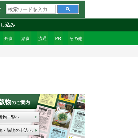
検
索
索
ワ
申し込み
ー
ド
外食
給食
流通
PR
その他
を
入
力
版物
のご案内
版物一覧へ
読・購読の申込へ