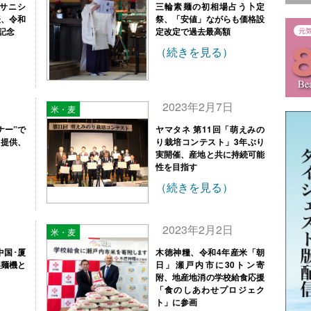
サニシ
三輪素麺の初相場占う卜定
表、令和
祭、「安値」ながらも価格設
記念
定改定で過去最高額
（続きを見る）
2023年2月7日
米・麦
ナー”で
ヤマタネ 第11回「萌えみの
」提供、
り栽培コンテスト」3年ぶり
実開催、産地と共に持続可能
性を目指す
（続きを見る）
2023年2月2日
米・麦
中国･厦
木徳神糧、令和4年産米「朝
製麺機と
日」瀬戸内市に30トン寄
附、地産地消の学校給食応援
「食のしあわせプロジェク
ト」に参画