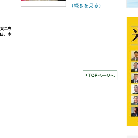
（続きを見る）
田賢二専
就任、木
TOPページへ