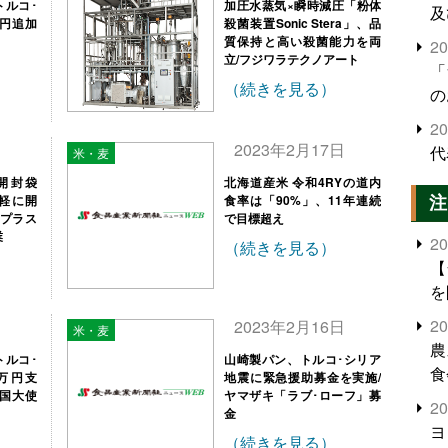
トルコ･
加圧水蒸気×瞬時減圧「粉体
及
万円追加
殺菌装置Sonic Stera」、品
質保持と高い殺菌能力を両
2
立/フジワラテクノアート
「
（続きを見る）
の
2
日
2023年2月17日
代
米・麦
開封袋
北海道産米 令和4RYの道内
注
手軽に開
食率は「90%」、11年連続
･プラス
で目標超え
業
2
（続きを見る）
【
を
2
日
2023年2月16日
米・麦
農
トルコ･
山崎製パン、トルコ･シリア
食
0万円支
地震に緊急援助募金を実施/
国大使
ヤマザキ「ラブ･ローフ」募
界
2
金
米
ヨ
（続きを見る）