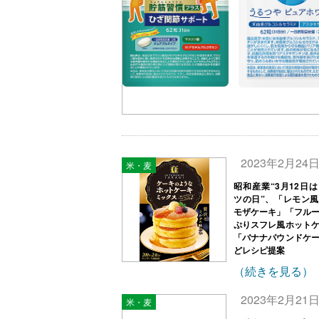
2023年2月24
米・麦
昭和産業“3月12日
ツの日”、「レモン
モザケーキ」「フル
ぷりスフレ風ホット
「バナナパウンドケ
どレシピ提案
（続きを見る）
2023年2月21
米・麦