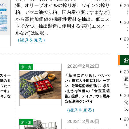
滓、オリーブオイルの搾り粕、ワインの搾り
2
粕、アマニ油搾り粕、国内産小麦ふすまなど)
〈
から高付加価値の機能性素材を抽出。低コス
2
トでかつ、抽出製造に使用する溶剤(エタノー
〈
ルなど)は回収...
2
（続きを見る）
〈
お
日
2023年2月22日
米・麦
2
はスイー
「新潟にぎりめし べいべ
夏
風味のミ
い」東京大手町に3月オープ
社
ーツたっ
ン、厳選銘柄米使用おにぎり
ケーキ」
×おかず9種の「食宝重箱
2
ーキ」な
雅」提供、テイクアウト用弁
当も/新潟ケンベイ
食
ス
（続きを見る）
2
日
2023年2月20日
米・麦
「