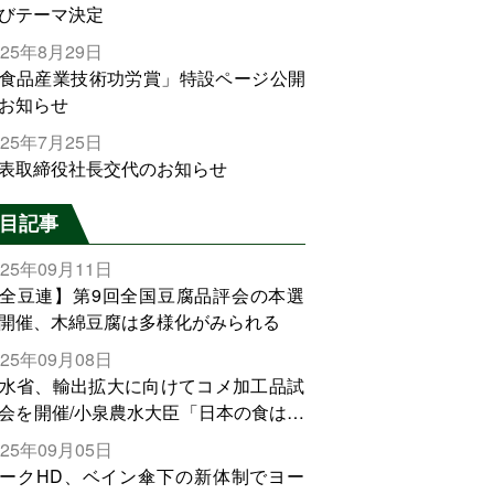
びテーマ決定
025年8月29日
食品産業技術功労賞」特設ページ公開
お知らせ
025年7月25日
表取締役社長交代のお知らせ
目記事
025年09月11日
全豆連】第9回全国豆腐品評会の本選
開催、木綿豆腐は多様化がみられる
025年09月08日
水省、輸出拡大に向けてコメ加工品試
会を開催/小泉農水大臣「日本の食は世
でトップをとれる。米増産に向けて、
025年09月05日
輸出需要の拡大を」
ークHD、ベイン傘下の新体制でヨー