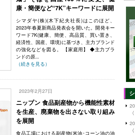
康・簡便など“7K”キーワードに展開
シマダヤ(株)(木下紀夫社長)はこのほど、
2023年春夏新商品発表会を開いた。開発キー
ワード7K(健康、簡便、高品質、買い置き、
経済性、国産、環境)に基づき、主力ブランド
の強化などを図る。 【家庭用】 ◆主力ブラ
ンドの原...
（続きを見る）
2023年2月27日
シ
ニップン 食品副産物から機能性素材
2
を生産、廃棄物を出さない取り組み
〈
を展開
2
〈
食品工場における副産物(米油･コーン油の油