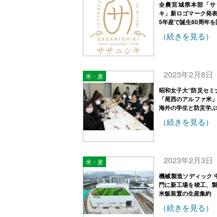
全農宮城県本部「サ
キ」新ロゴマーク発
5年産で誕生60周年を
（続きを見る）
2023年2月8日
米・麦
昭和女子大“防災セミ
「尾西のアルファ米
海外の学生と防災学ぶ
（続きを見る）
2023年2月3日
米・麦
機械製造ソディック 
門に新工場を竣工、
米飯装置の生産集約
（続きを見る）