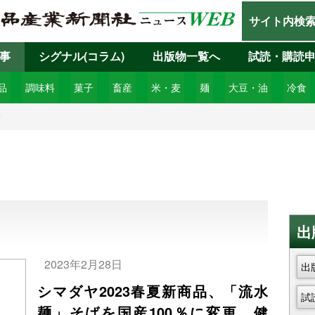
サイト内検
事
シグナル(コラム)
出版物一覧へ
試読・購読
品
調味料
菓子
畜産
米・麦
麺
大豆・油
冷食
2
出
2023年2月28日
出
シマダヤ2023春夏新商品、「流水
試
麺」そばを国産100％に変更、健