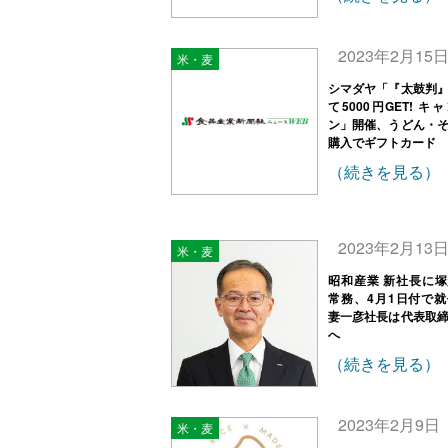
2023年2月15
米・麦
シマダヤ「『太鼓判
て5000円GET! キ
ン」開催、うどん・
購入でギフトカード
（続きを見る）
2023年2月13
米・麦
昭和産業 新社長に
常務、4月1日付で
妻一彦社長は代表取
へ
（続きを見る）
2023年2月9日
米・麦