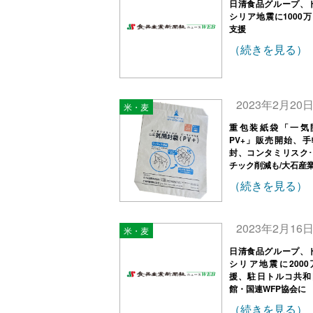
日清食品グループ、
シリア地震に1000
支援
（続きを見る）
2023年2月20
米・麦
重包装紙袋「一気
PV+」販売開始、
封、コンタミリスク
チック削減も/大石産
（続きを見る）
2023年2月16
米・麦
日清食品グループ、
シリア地震に200
援、駐日トルコ共和
館・国連WFP協会に
（続きを見る）