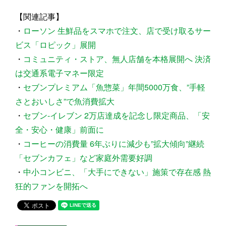
【関連記事】
・
ローソン 生鮮品をスマホで注文、店で受け取るサー
ビス「ロピック」展開
・
コミュニティ・ストア、無人店舗を本格展開へ 決済
は交通系電子マネー限定
・
セブンプレミアム「魚惣菜」年間5000万食、”手軽
さとおいしさ”で魚消費拡大
・
セブン‐イレブン 2万店達成を記念し限定商品、「安
全・安心・健康」前面に
・
コーヒーの消費量 6年ぶりに減少も”拡大傾向”継続
「セブンカフェ」など家庭外需要好調
・
中小コンビニ、「大手にできない」施策で存在感 熱
狂的ファンを開拓へ