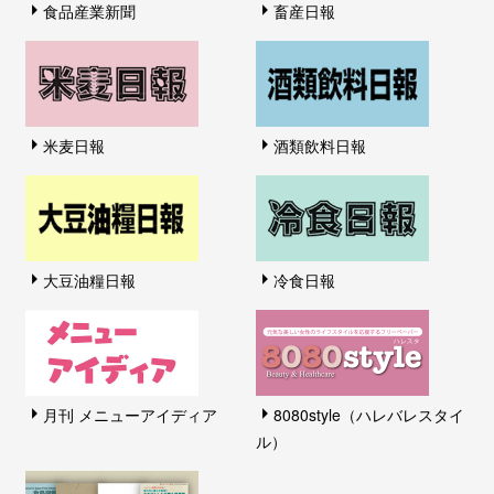
食品産業新聞
畜産日報
米麦日報
酒類飲料日報
大豆油糧日報
冷食日報
月刊 メニューアイディア
8080style（ハレバレスタイ
ル）