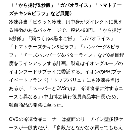
〈「から揚げ&炒飯」「ガパオライス」「トマトチー
ズチキン&ピラフ」など展開〉
冷凍弁当「ピタッと冷凍」は中身がダイレクトに見え
る特徴のあるパッケージで、税込498円。「から揚げ
&炒飯」「鶏つくね&黒米ご飯」「ガパオライス」
「トマトチーズチキン&ピラフ」「ハンバーグ&ピラ
フ」「チーズハンバーグ&バターライス」など8品目程
度をラインアップする計画。製造はイオングループの
イオンフードサプライに委託する。イオンのPB(プラ
イベートブランド)「トップバリュ」にも冷凍弁当は
あるが、「スーパーとCVSでは、冷凍食品に対するニ
ーズも異なる」(中山博之執行役員商品本部長)ため、
独自商品の開発に至った。
CVSの冷凍食品コーナーは壁面のリーチイン型多段ケ
ースが一般的だが、「多段だとなかなか買ってもらえ