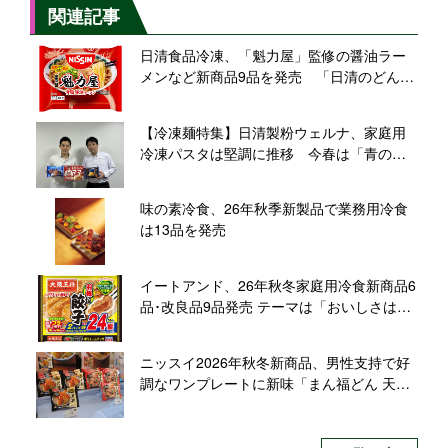
関連記事
日清食品冷凍、「魁力屋」監修の醤油ラー
メンなど新商品9品を発売 「日清のどん兵
衛」大盛サイズのうどんも、有名店コラボ
や定番ブランドに注力
【冷凍麺特集】日清製粉ウェルナ、家庭用
冷凍パスタは堅調に推移 今春は「青の洞
窟」シリーズで新商品投入
味の素冷食、26年秋季新製品で業務用冷食
は13品を発売
イートアンド、26年秋冬家庭用冷食新商品6
品･改良品9品発売 テーマは「おいしさは素
材から」、添加物に頼らない商品づくりを
再訴求
ニッスイ2026年秋冬新商品、男性支持で好
調なワンプレートに新味「まん福どん 天
丼」「同 中華丼」投入し、さらなる需要獲
得へ