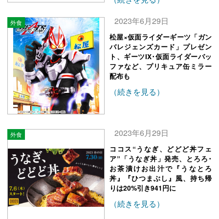
2023年6月29日
外食
松屋×仮面ライダーギーツ「ガン
バレジェンズカード」プレゼン
ト、ギーツIX･仮面ライダーバッ
ファなど、プリキュア缶ミラー
配布も
（続きを見る）
2023年6月29日
外食
ココス“うなぎ、どどど丼フェ
ア”「うなぎ丼」発売、とろろ･
お茶漬けお出汁で『うなとろ
丼』『ひつまぶし』風、持ち帰
りは20%引き941円に
（続きを見る）