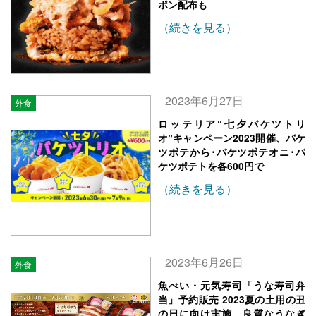
ポン配布も
（続きを見る）
2023年6月27日
外食
ロッテリア“七夕バケツトリ
オ”キャンペーン2023開催、バケ
ツポテから･バケツポテオニ･バ
ケツポテトを各600円で
（続きを見る）
2023年6月26日
外食
魚べい・元気寿司「うな寿司弁
当」予約販売 2023夏の土用の丑
の日に向け実施、良質なうなぎ