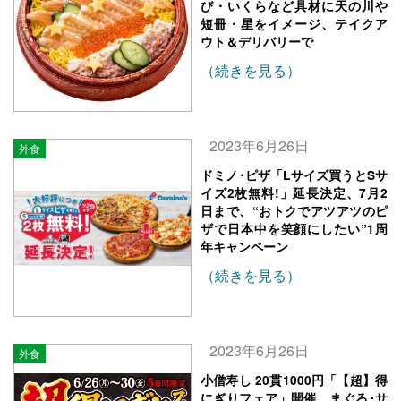
び・いくらなど具材に天の川や
短冊・星をイメージ、テイクア
ウト＆デリバリーで
（続きを見る）
2023年6月26日
外食
ドミノ･ピザ「Lサイズ買うとSサ
イズ2枚無料!」延長決定、7月2
日まで、“おトクでアツアツのピ
ザで日本中を笑顔にしたい”1周
年キャンペーン
（続きを見る）
2023年6月26日
外食
小僧寿し 20貫1000円「【超】得
にぎりフェア」開催、まぐろ･サ