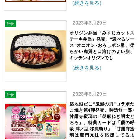
（続きを見る）
2023年6月29日
外食
オリジン弁当「みすじカットス
テーキ弁当」発売、“選べるソー
ス”オニオン･おろしポン酢、柔
らかい肉質と口溶けのよい脂、
キッチンオリジンでも
（続きを見る）
2023年6月29日
外食
築地銀だこ“鬼滅の刃”コラボた
こ焼き第4弾発売、時透無一郎･
甘露寺蜜璃の「胡麻ねぎ明太と
ろろ」、特典カードは「霞の呼
吸 肆ノ型 移流斬り」「甘露寺蜜
璃は竈門兄妹を応援してるよ