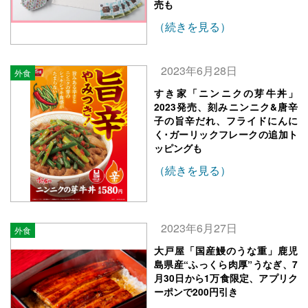
売も
（続きを見る）
2023年6月28日
外食
すき家「ニンニクの芽牛丼」
2023発売、刻みニンニク&唐辛
子の旨辛だれ、フライドにんに
く･ガーリックフレークの追加ト
ッピングも
（続きを見る）
2023年6月27日
外食
大戸屋「国産鰻のうな重」鹿児
島県産“ふっくら肉厚”うなぎ、7
月30日から1万食限定、アプリク
ーポンで200円引き