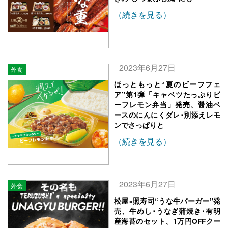
（続きを見る）
2023年6月27日
外食
ほっともっと“夏のビーフフェ
ア”第1弾「キャベツたっぷりビ
ーフレモン弁当」発売、醤油ベ
ースのにんにくダレ･別添えレモ
ンでさっぱりと
（続きを見る）
2023年6月27日
外食
松屋×照寿司“うな牛バーガー”発
売、牛めし･うなぎ蒲焼き･有明
産海苔のセット、1万円OFFクー