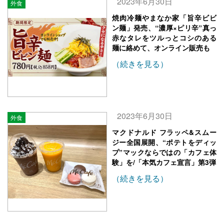
2023年6月30日
外食
焼肉冷麺やまなか家「旨辛ビビ
ン麺」発売、“濃厚×ピリ辛”真っ
赤なタレをツルっとコシのある
麺に絡めて、オンライン販売も
（続きを見る）
2023年6月30日
外食
マクドナルド フラッペ&スムー
ジー全国展開、“ポテトをディッ
プ”マックならではの「カフェ体
験」を/「本気カフェ宣言」第3弾
（続きを見る）