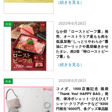
（続きを見る）
2023年6月28日
外食
なか卯「ローストビーフ重」発
売、オーストラリア産もも肉を
低温加熱“しっとりやわらか”醤
油にガーリックや黒胡椒きかせ
たタレ、肉2倍「特ローストビー
フ重」も
（続きを見る）
2023年6月28日
外食
コメダ、1000店舗記念 福袋
「Thank You! HAPPY BAG」発
売、保冷ポシェット･ひえひえT
シャツ･クリアポーチなど“9200
円相当”6000円、各グッズ単品販