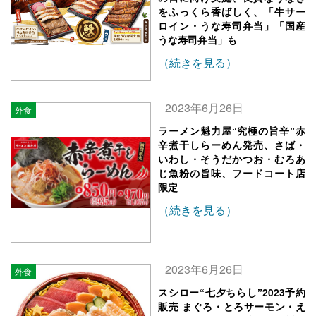
をふっくら香ばしく、「牛サー
ロイン・うな寿司弁当」「国産
うな寿司弁当」も
（続きを見る）
2023年6月26日
外食
ラーメン魁力屋“究極の旨辛”赤
辛煮干しらーめん発売、さば・
いわし・そうだかつお・むろあ
じ魚粉の旨味、フードコート店
限定
（続きを見る）
2023年6月26日
外食
スシロー“七夕ちらし”2023予約
販売 まぐろ・とろサーモン・え