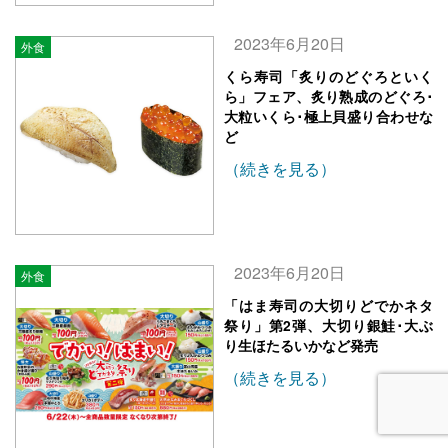
2023年6月20日
外食
くら寿司「炙りのどぐろといく
ら」フェア、炙り熟成のどぐろ･
大粒いくら･極上貝盛り合わせな
ど
（続きを見る）
2023年6月20日
外食
「はま寿司の大切りどでかネタ
祭り」第2弾、大切り銀鮭･大ぶ
り生ほたるいかなど発売
（続きを見る）