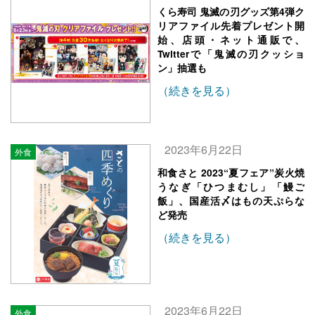
くら寿司 鬼滅の刃グッズ第4弾ク
リアファイル先着プレゼント開
始、店頭・ネット通販で、
Twitterで「鬼滅の刃クッショ
ン」抽選も
（続きを見る）
2023年6月22日
外食
和食さと 2023“夏フェア”炭火焼
うなぎ「ひつまむし」「鰻ご
飯」、国産活〆はもの天ぷらな
ど発売
（続きを見る）
2023年6月22日
外食